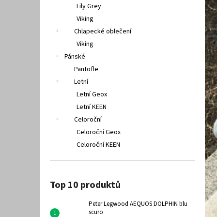
PETER LEGWOOD AEQUOS DOLPHIN BLU
Lily Grey
SCURO
Viking
1 495 Kč
Chlapecké oblečení
Viking
Pánské
Pantofle
Letní
Letní Geox
Letní KEEN
Celoroční
Celoroční Geox
Celoroční KEEN
Top 10 produktů
Peter Legwood AEQUOS DOLPHIN blu
scuro