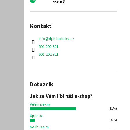
950 Kč
Kontakt
Info
@
dpk-boticky.cz
601 202 321
601 202 321
Dotazník
Jak se Vám líbí náš e-shop?
Velmi pěkný
(61%)
Ujde to
(6%)
Nelíbí se mi