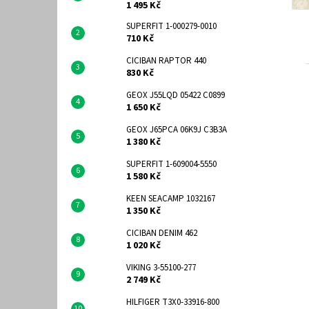
1 495 Kč
SUPERFIT 1-000279-0010
710 Kč
CICIBAN RAPTOR 440
830 Kč
GEOX J55LQD 05422 C0899
1 650 Kč
GEOX J65PCA 06K9J C3B3A
1 380 Kč
SUPERFIT 1-609004-5550
1 580 Kč
KEEN SEACAMP 1032167
1 350 Kč
CICIBAN DENIM 462
1 020 Kč
VIKING 3-55100-277
2 749 Kč
HILFIGER T3X0-33916-800