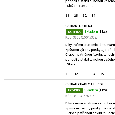
pohodlí a stabilitu nohou vašeho
Složení : textil +...
28
29
32
34
CICIBAN 433 BEIGE
Skladem
(
1 ks
)
NOVINKA
Kód:
3838416045332
Díky svému anatomickému tvaru
způsobu výroby poskytuje děts
Ciciban patřičnou flexibilitu, och
pohodlí a stabilitu nohou vašeho
Složení :...
31
32
33
34
35
CICIBAN CHARLOTTE 496
Skladem
(
1 ks
)
NOVINKA
Kód:
3838415972158
Díky svému anatomickému tvaru
způsobu výroby poskytuje děts
Ciciban patřičnou flexibilitu, och