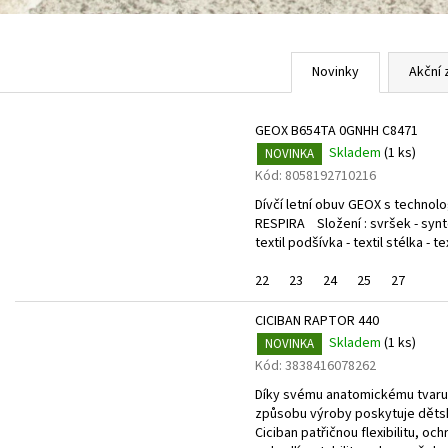
Novinky
Akční 
GEOX B654TA 0GNHH C8471
Skladem
(
1 ks
)
NOVINKA
Kód:
8058192710216
Dívčí letní obuv GEOX s technolo
RESPIRA Složení : svršek - synt
textil podšívka - textil stélka - tex
22
23
24
25
27
CICIBAN RAPTOR 440
Skladem
(
1 ks
)
NOVINKA
Kód:
3838416078262
Díky svému anatomickému tvaru
způsobu výroby poskytuje děts
Ciciban patřičnou flexibilitu, och