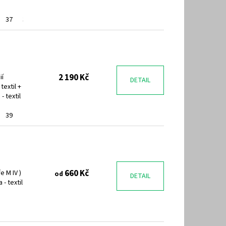
37
38
2 190 Kč
ií
DETAIL
extil +
- textil
39
660 Kč
e M IV )
od
DETAIL
 - textil