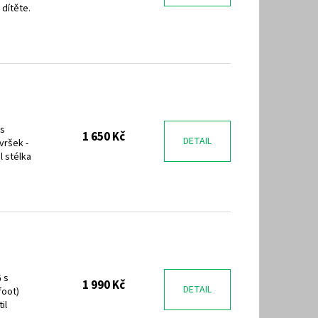
 dítěte.
 s
1 650 Kč
DETAIL
vršek -
l stélka
 s
1 990 Kč
DETAIL
foot)
il