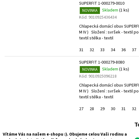
SUPERFIT 1-000279-0010
Skladem
(
1 ks
)
NOVINKA
Kód:
9010925436434
Chlapecká domácí obuv SUPERFIT
M IV ) Složení : svršek - textil p
textil stélka - textil
31
32
33
34
36
37
SUPERFIT 1-000279-8080
Skladem
(
1 ks
)
NOVINKA
Kód:
9010925096218
Chlapecká domácí obuv SUPERFIT
M IV ) Složení : svršek - textil p
textil stélka - textil
27
28
29
30
31
32
T
Vítáme Vás na našem e-shopu :). Obujeme celou Vaši rodinu a