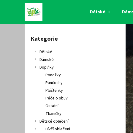
K
Přejít
na
o
Dětské
Dám
obsah
Zpět
Zpět
š
do
do
í
P
k
obchodu
obchodu
o
Kategorie
Přeskočit
s
kategorie
t
Dětské
r
Dámské
a
Doplňky
n
Ponožky
n
Punčochy
í
Pláštěnky
p
Péče o obuv
a
Ostatní
n
Tkaničky
e
Dětské oblečení
l
Dívčí oblečení