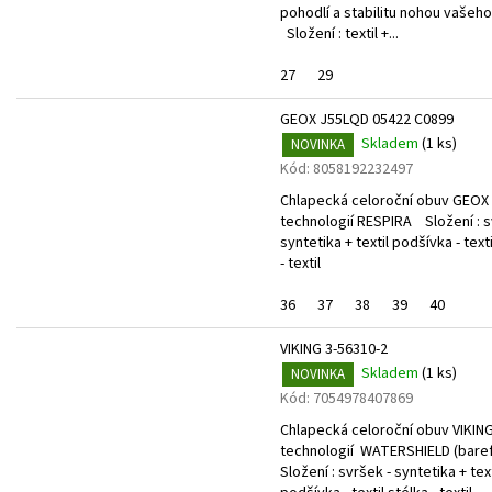
pohodlí a stabilitu nohou vašeho
Složení : textil +...
27
29
GEOX J55LQD 05422 C0899
Skladem
(
1 ks
)
NOVINKA
Kód:
8058192232497
Chlapecká celoroční obuv GEOX
technologií RESPIRA Složení : s
syntetika + textil podšívka - texti
- textil
36
37
38
39
40
VIKING 3-56310-2
Skladem
(
1 ks
)
NOVINKA
Kód:
7054978407869
Chlapecká celoroční obuv VIKING
technologií WATERSHIELD (bare
Složení : svršek - syntetika + text