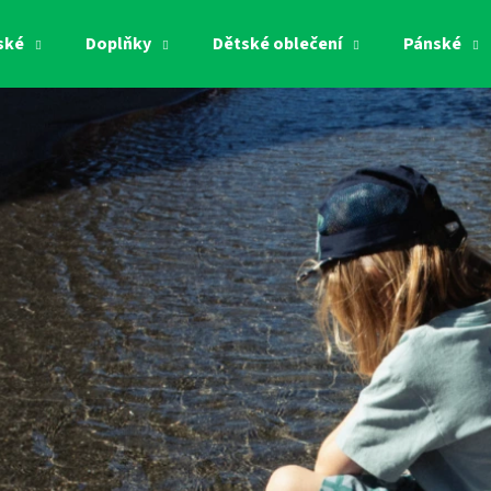
ské
Doplňky
Dětské oblečení
Pánské
Co potřebujete najít?
HLEDAT
Doporučujeme