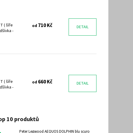
710 Kč
 ( šíře
od
DETAIL
odšívka -
660 Kč
 ( šíře
od
DETAIL
odšívka -
op 10 produktů
Peter Legwood AEQUOS DOLPHIN blu scuro