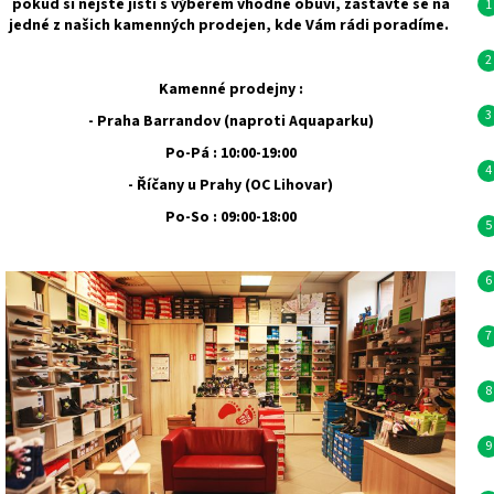
pokud si nejste jistí s výběrem vhodné obuvi, zastavte se na
jedné z našich kamenných prodejen, kde Vám rádi poradíme.
Kamenné prodejny :
- Praha Barrandov (naproti Aquaparku)
Po-Pá : 10:00-19:00
- Říčany u Prahy (OC Lihovar)
Po-So : 09:00-18:00