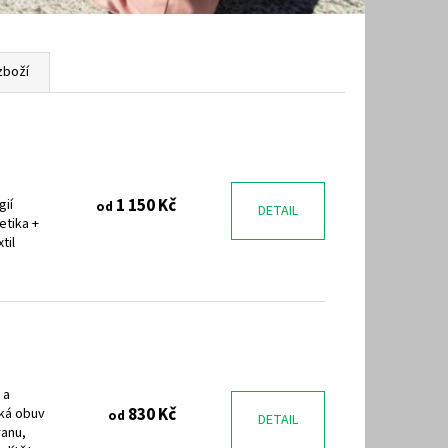
zboží
1 150 Kč
gií
od
DETAIL
etika +
til
 a
830 Kč
ká obuv
od
DETAIL
ranu,