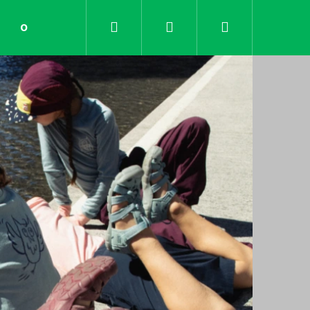
Hledat
Přihlášení
Nákupní
Obchodní podmínky
Kontakty
košík
Následující