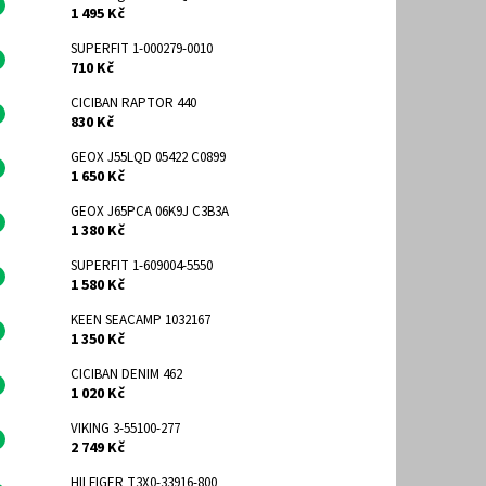
1 495 Kč
SUPERFIT 1-000279-0010
710 Kč
CICIBAN RAPTOR 440
830 Kč
GEOX J55LQD 05422 C0899
1 650 Kč
GEOX J65PCA 06K9J C3B3A
1 380 Kč
SUPERFIT 1-609004-5550
1 580 Kč
KEEN SEACAMP 1032167
1 350 Kč
CICIBAN DENIM 462
1 020 Kč
VIKING 3-55100-277
2 749 Kč
HILFIGER T3X0-33916-800