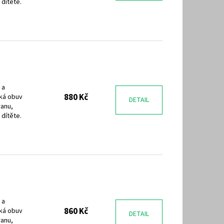
 dítěte.
 a
880 Kč
ká obuv
DETAIL
ranu,
 dítěte.
 a
860 Kč
ká obuv
DETAIL
ranu,