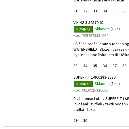
podšívka - textil stélka - textil
31
32
33
34
35
36
VIKING 3-56570-62
Skladem
(
1 ks
)
NOVINKA
Kód:
7054978381664
Dívčí celoroční obuv s technolog
WATERSHIELD Složení : svršek - t
syntetika podšívka - textil stélka 
33
34
35
36
37
38
SUPERFIT 1-800283-8570
Skladem
(
1 ks
)
NOVINKA
Kód:
9010925326605
Dívčí domácí obuv SUPERFIT ( šíř
Složení : svršek - textil podšívka
stélka - textil
29
30