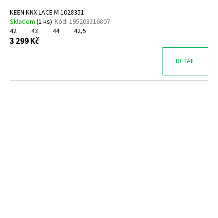
KEEN KNX LACE M 1028351
Skladem
(
1 ks
)
Kód:
195208316807
42
43
44
42,5
3 299 Kč
DETAIL