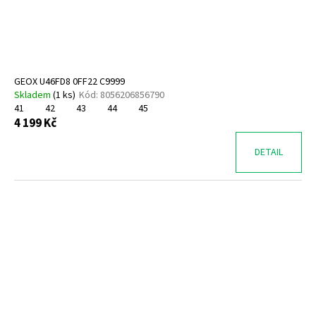
GEOX U46FD8 0FF22 C9999
Skladem
(
1 ks
)
Kód:
8056206856790
41
42
43
44
45
4 199 Kč
DETAIL