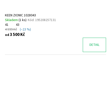
KEEN ZIONIC 1028043
Skladem
(
1 ks
)
Kód:
195208257131
41
43
4 599 Kč
(–23 %)
3 500 Kč
od
DETAIL