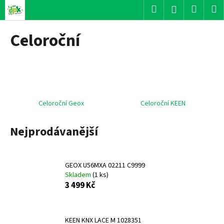
K
Přejít
Hledat
Nákup
M
Přihlášení
na
o
obsah
Zpět
Zpět
košík
š
Celoroční
í
C
k
o
p
o
t
Celoroční Geox
Celoroční KEEN
ř
Nejprodávanější
e
b
u
GEOX U56MXA 02211 C9999
j
Skladem
(
1 ks
)
e
3 499 Kč
t
e
n
KEEN KNX LACE M 1028351