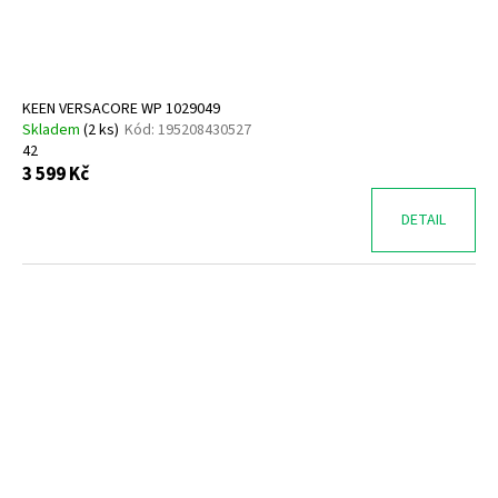
KEEN VERSACORE WP 1029049
Skladem
(
2 ks
)
Kód:
195208430527
42
3 599 Kč
DETAIL