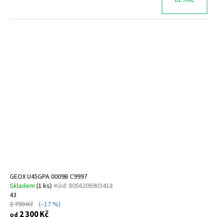
GEOX U45GPA 0009B C9997
Skladem
(
1 ks
)
Kód:
8056206903418
43
2 790 Kč
(–17 %)
2 300 Kč
od