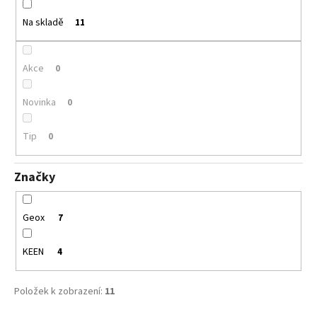
č
u
u
Na skladě
11
k
j
e
t
m
ů
Akce
0
e
Novinka
0
COQUI
8114
Tip
0
WHITE/AMULET
480
Značky
Kč
Geox
7
KEEN
4
Položek k zobrazení:
11