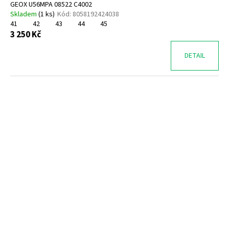
GEOX U56MPA 08522 C4002
Skladem
(
1 ks
)
Kód:
8058192424038
41
42
43
44
45
3 250 Kč
DETAIL