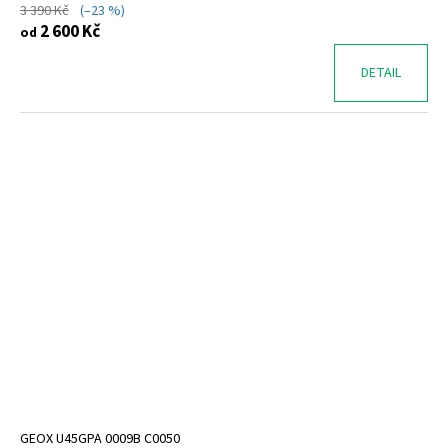
3 390 Kč
(–23 %)
2 600 Kč
od
DETAIL
GEOX U45GPA 0009B C0050