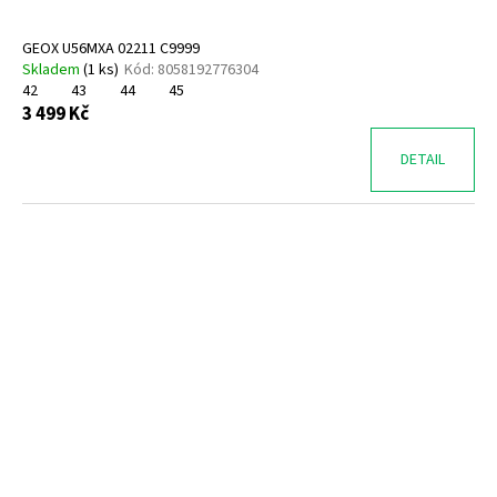
GEOX U56MXA 02211 C9999
Skladem
(
1 ks
)
Kód:
8058192776304
42
43
44
45
3 499 Kč
DETAIL