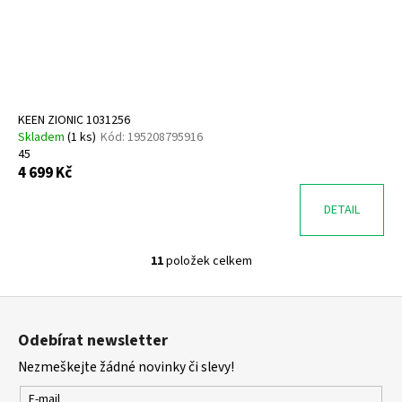
KEEN ZIONIC 1031256
Skladem
(
1 ks
)
Kód:
195208795916
45
4 699 Kč
DETAIL
11
položek celkem
O
v
Z
l
á
á
Odebírat newsletter
d
p
a
Nezmeškejte žádné novinky či slevy!
a
c
t
E-mail