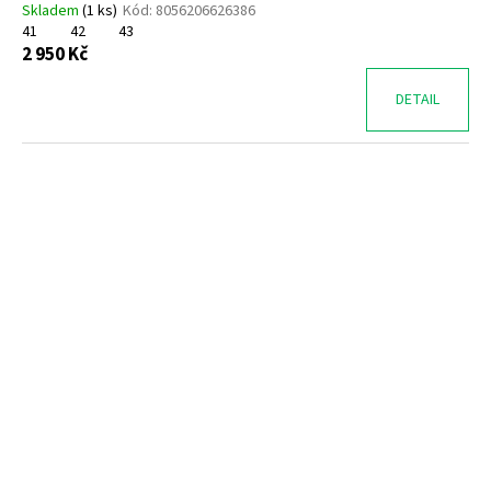
Skladem
(
1 ks
)
Kód:
8056206626386
41
42
43
2 950 Kč
DETAIL