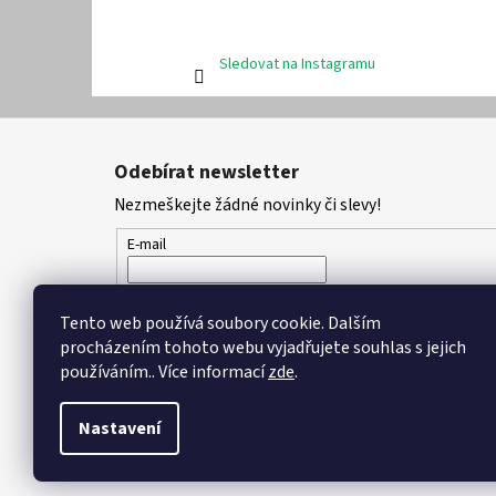
Sledovat na Instagramu
Z
á
Odebírat newsletter
p
Nezmeškejte žádné novinky či slevy!
a
t
E-mail
í
Vložením e-mailu souhlasíte s
podmínkami ochran
Tento web používá soubory cookie. Dalším
procházením tohoto webu vyjadřujete souhlas s jejich
PŘIHLÁSIT SE
používáním.. Více informací
zde
.
Nastavení
Copyright 2026
DPK - botičky
. Všechna práva vyhrazena