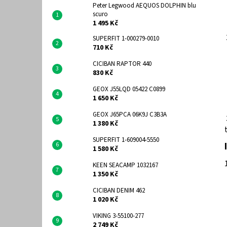
Peter Legwood AEQUOS DOLPHIN blu
scuro
1 495 Kč
SUPERFIT 1-000279-0010
710 Kč
CICIBAN RAPTOR 440
830 Kč
GEOX J55LQD 05422 C0899
1 650 Kč
GEOX J65PCA 06K9J C3B3A
1 380 Kč
SUPERFIT 1-609004-5550
1 580 Kč
KEEN SEACAMP 1032167
1 350 Kč
CICIBAN DENIM 462
1 020 Kč
VIKING 3-55100-277
2 749 Kč