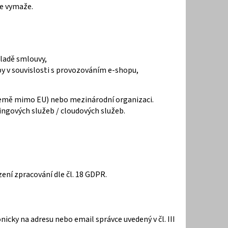
je vymaže.
ákladě smlouvy,
žby v souvislosti s provozováním e-shopu,
 země mimo EU) nebo mezinárodní organizaci.
ingových služeb / cloudových služeb.
ení zpracování dle čl. 18 GDPR.
cky na adresu nebo email správce uvedený v čl. III