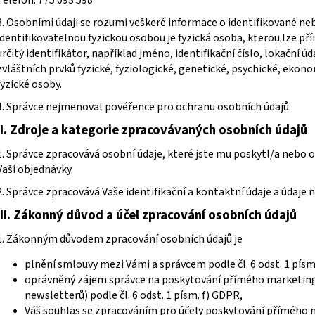
SUPERFIT 1-000279-0010
CICIBAN RAPTOR 4
710 Kč
830 Kč
3. Osobními údaji se rozumí veškeré informace o identifikované neb
identifikovatelnou fyzickou osobou je fyzická osoba, kterou lze p
určitý identifikátor, například jméno, identifikační číslo, lokační úd
zvláštních prvků fyzické, fyziologické, genetické, psychické, ekon
fyzické osoby.
4. Správce nejmenoval pověřence pro ochranu osobních údajů.
II.
Zdroje a kategorie zpracovávaných osobních údajů
1. Správce zpracovává osobní údaje, které jste mu poskytl/a nebo o
Vaší objednávky.
2. Správce zpracovává Vaše identifikační a kontaktní údaje a údaje
III.
Zákonný důvod a účel zpracování osobních údajů
1. Zákonným důvodem zpracování osobních údajů je
plnění smlouvy mezi Vámi a správcem podle čl. 6 odst. 1 písm
oprávněný zájem správce na poskytování přímého marketingu
newsletterů) podle čl. 6 odst. 1 písm. f) GDPR,
Váš souhlas se zpracováním pro účely poskytování přímého 