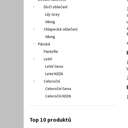
PETER LEGWOOD AEQUOS DOLPHIN BLU
l
SCURO
Dívčí oblečení
1 495 Kč
Lily Grey
Viking
Chlapecké oblečení
Viking
Pánské
Pantofle
Letní
Letní Geox
Letní KEEN
Celoroční
Celoroční Geox
Celoroční KEEN
Top 10 produktů