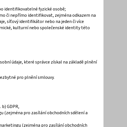
40
o identifikovatelné fyzické osobě;
římo či nepřímo identifikovat, zejména odkazem na
aje, síťový identifikátor nebo na jeden či více
omické, kulturní nebo společenské identity této
sobní údaje, které správce získal na základě plnění
 nezbytné pro plnění smlouvy.
. b) GDPR,
 (zejména pro zasílání obchodních sdělení a
marketingu (zejména pro zasílání obchodních