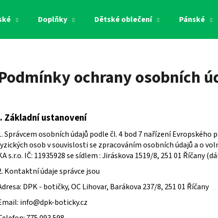
ské
Doplňky
Dětské oblečení
Pánské
Co potřebujete najít?
Podmínky ochrany osobních ú
HLEDAT
I.
Základní ustanovení
Doporučujeme
1. Správcem osobních údajů podle čl. 4 bod 7 nařízení Evropského
fyzických osob v souvislosti se zpracováním osobních údajů a o vol
KA s.r.o. IČ: 11935928 se sídlem : Jiráskova 1519/8, 251 01 Říčany (dál
2. Kontaktní údaje správce jsou
Adresa: DPK - botičky, OC Lihovar, Barákova 237/8, 251 01 Říčany
Email: info@dpk-boticky.cz
Telefon: 775 093 598