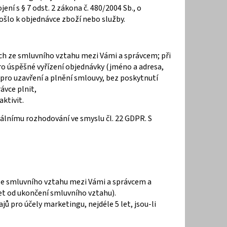
jení s § 7 odst. 2 zákona č. 480/2004 Sb., o
ošlo k objednávce zboží nebo služby.
cích ze smluvního vztahu mezi Vámi a správcem; při
ro úspěšné vyřízení objednávky (jméno a adresa,
ro uzavření a plnění smlouvy, bez poskytnutí
ávce plnit,
ktivit.
uálnímu rozhodování ve smyslu čl. 22 GDPR. S
 ze smluvního vztahu mezi Vámi a správcem a
et od ukončení smluvního vztahu).
ů pro účely marketingu, nejdéle 5 let, jsou-li