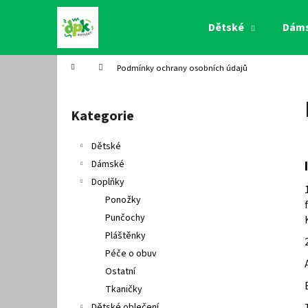
K
Přejít
na
o
Dětské
Dám
obsah
Zpět
Zpět
š
do
do
í
Domů
Podmínky ochrany osobních údajů
k
obchodu
obchodu
P
o
Kategorie
Přeskočit
s
kategorie
t
Dětské
r
Dámské
a
Doplňky
n
Ponožky
n
Punčochy
í
Pláštěnky
p
Péče o obuv
a
Ostatní
n
Tkaničky
e
Dětské oblečení