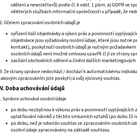
sdělení a newsletterů) podle čl. 6 odst. 1 písm. a) GDPR ve spo
některých službách informační společnosti v případě, že ned
2. Účelem zpracování osobních údajů je
vyřízení Vaší objednávky a výkon práv a povinností vyplývají
objednávce jsou vyžadovány osobní údaje, které jsou nutné p
kontakt), poskytnutí osobních údajů je nutným požadavkem p
osobních údajů není možné smlouvu uzavřít či jí ze strany spr
zasílání obchodních sdělení a činění dalších marketingových a
3. Ze strany správce nedochází / dochází k automatickému individ
takovým zpracováním jste poskytl/a svůj výslovný souhlas.
IV.
Doba uchovávání údajů
1. Správce uchovává osobní údaje
po dobu nezbytnou k výkonu práv a povinností vyplývajících
uplatňování nároků z těchto smluvních vztahů (po dobu 15 l
po dobu, než je odvolán souhlas se zpracováním osobních údaj
osobní údaje zpracovávány na základě souhlasu.