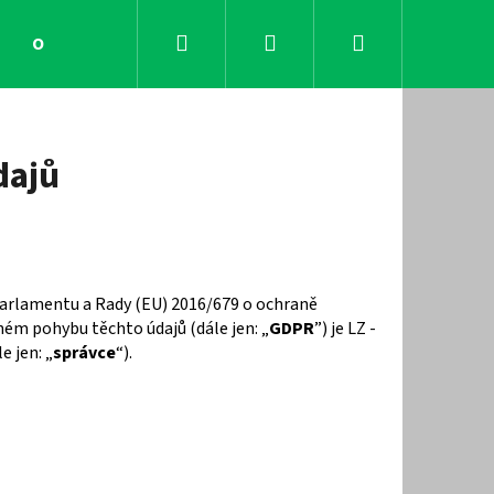
Hledat
Přihlášení
Nákupní
Obchodní podmínky
Kontakty
košík
dajů
 parlamentu a Rady (EU) 2016/679 o ochraně
ném pohybu těchto údajů (dále jen: „
GDPR
”) je LZ -
e jen: „
správce
“).
Následující