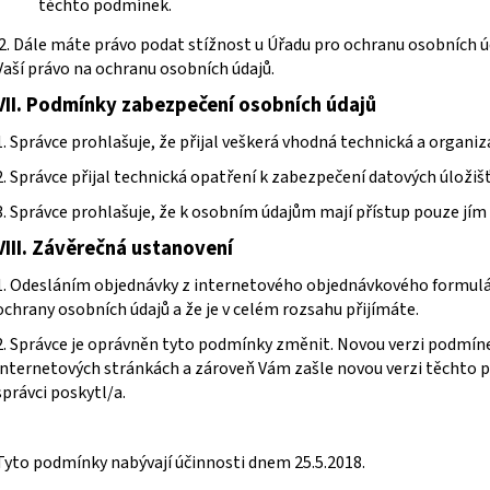
těchto podmínek.
2. Dále máte právo podat stížnost u Úřadu pro ochranu osobních ú
Vaší právo na ochranu osobních údajů.
VII.
Podmínky zabezpečení osobních údajů
1. Správce prohlašuje, že přijal veškerá vhodná technická a organi
2. Správce přijal technická opatření k zabezpečení datových úložišť
3. Správce prohlašuje, že k osobním údajům mají přístup pouze jím
VIII.
Závěrečná ustanovení
1. Odesláním objednávky z internetového objednávkového formulá
ochrany osobních údajů a že je v celém rozsahu přijímáte.
2. Správce je oprávněn tyto podmínky změnit. Novou verzi podmíne
internetových stránkách a zároveň Vám zašle novou verzi těchto p
správci poskytl/a.
Tyto podmínky nabývají účinnosti dnem 25.5.2018.