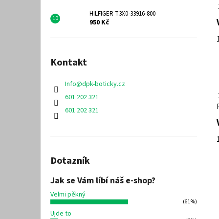
HILFIGER T3X0-33916-800
950 Kč
Kontakt
Info
@
dpk-boticky.cz
601 202 321
601 202 321
Dotazník
Jak se Vám líbí náš e-shop?
Velmi pěkný
(61%)
Ujde to