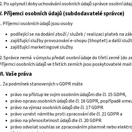
2. Po uplynutí doby uchovávání osobních údajů správce osobní úda
V.
Příjemci osobních údajů (subdodavatelé správce)
1. Příjemci osobních údajů jsou osoby
podílející se na dodání zboží / služeb / realizaci plateb na z
zajišťující služby provozování e-shopu (Shoptet) a další slu
zajišťující marketingové služby.
2. Správce nemá v úmyslu předat osobní údaje do třetí země (do
Příjemci osobních údajů ve třetích zemích jsou poskytovatelé mail
VI.
Vaše práva
1. Za podmínek stanovených v GDPR máte
právo na přístup ke svým osobním údajům dle čl. 15 GDPR,
právo opravu osobních údajů dle čl. 16 GDPR, popřípadě omez
právo na výmaz osobních údajů dle čl. 17 GDPR.
právo vznést námitku proti zpracování dle čl. 21 GDPR a
právo na přenositelnost údajů dle čl. 20 GDPR.
právo odvolat souhlas se zpracováním písemně nebo elektroni