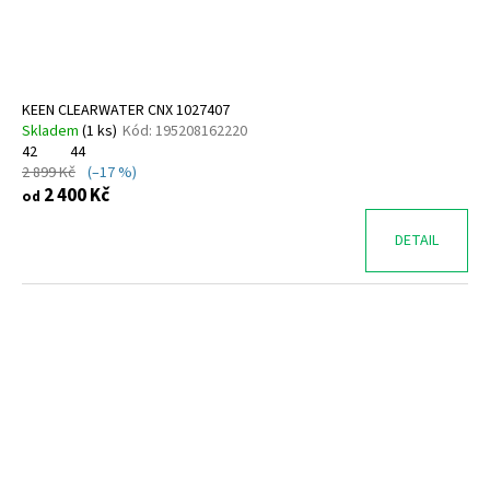
KEEN CLEARWATER CNX 1027407
Skladem
(
1 ks
)
Kód:
195208162220
42
44
2 899 Kč
(–17 %)
2 400 Kč
od
DETAIL