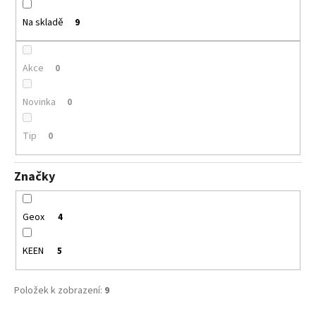
č
u
u
Na skladě
9
k
j
e
t
m
ů
Akce
0
e
Novinka
0
SUPERFIT
1-
Tip
0
800283-
8570
Značky
660
Kč
Geox
4
KEEN
5
Položek k zobrazení:
9