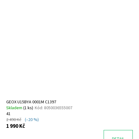
V
ý
p
i
s
p
r
o
d
u
k
t
ů
GEOX U15BYA 0001M C1397
Skladem
(
1 ks
)
Kód:
8050036555007
41
2 490 Kč
(–20 %)
1 990 Kč
DETAIL