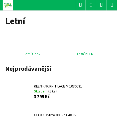
K
Přejít
Hledat
Nákup
M
Přihlášení
na
o
obsah
Zpět
Zpět
košík
š
Letní
í
C
k
o
p
o
t
Letní Geox
Letní KEEN
ř
Nejprodávanější
e
b
u
KEEN KNX KNIT LACE M 1030081
j
Skladem
(
1 ks
)
e
3 299 Kč
t
e
n
GEOX U15BYA 0005Z C4086