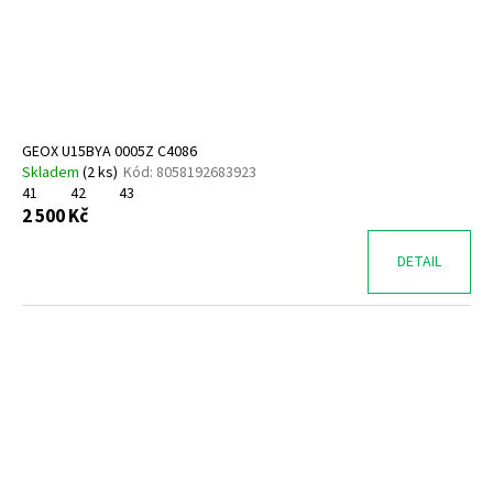
GEOX U15BYA 0005Z C4086
Skladem
(
2 ks
)
Kód:
8058192683923
41
42
43
2 500 Kč
DETAIL