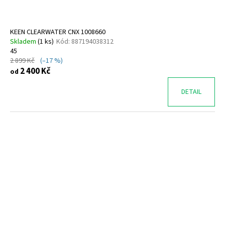
KEEN CLEARWATER CNX 1008660
Skladem
(
1 ks
)
Kód:
887194038312
45
2 899 Kč
(–17 %)
2 400 Kč
od
DETAIL