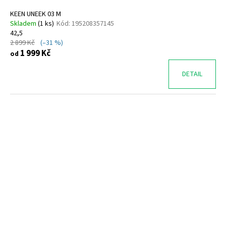
KEEN UNEEK 03 M
Skladem
(
1 ks
)
Kód:
195208357145
42,5
2 899 Kč
(–31 %)
1 999 Kč
od
DETAIL