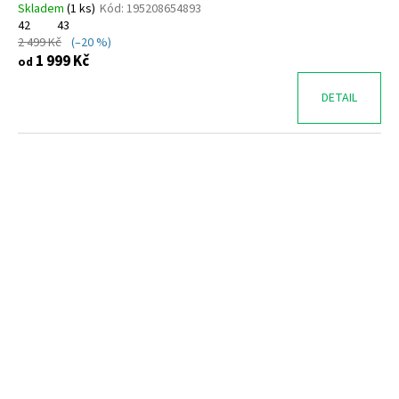
Skladem
(
1 ks
)
Kód:
195208654893
42
43
2 499 Kč
(–20 %)
1 999 Kč
od
DETAIL