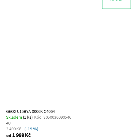
GEOX U15BYA 0006K C4064
Skladem
(
1 ks
)
Kód:
8050036090546
40
2 490 Kč
(–19 %)
1 999 Kč
od