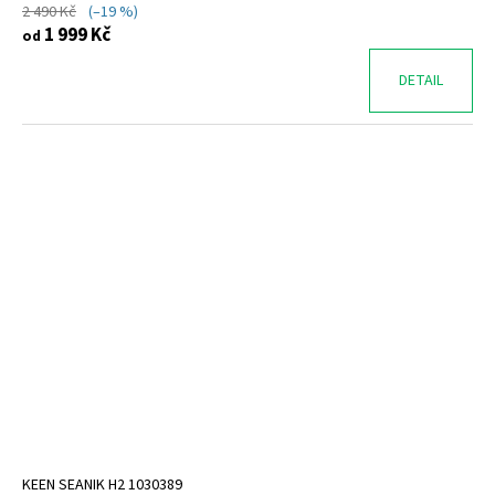
2 490 Kč
(–19 %)
1 999 Kč
od
DETAIL
KEEN SEANIK H2 1030389