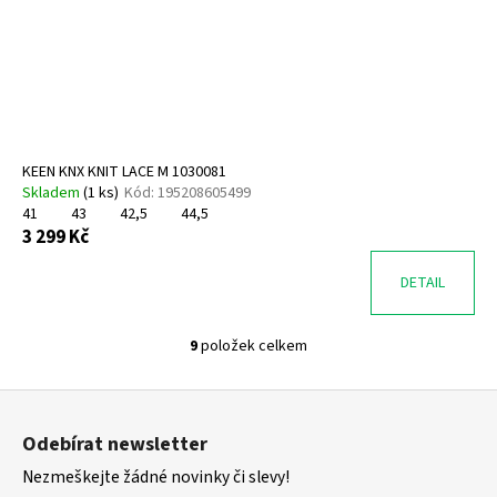
KEEN KNX KNIT LACE M 1030081
Skladem
(
1 ks
)
Kód:
195208605499
41
43
42,5
44,5
3 299 Kč
DETAIL
9
položek celkem
O
v
Z
l
á
á
Odebírat newsletter
d
p
a
Nezmeškejte žádné novinky či slevy!
a