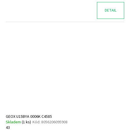
DETAIL
GEOX U15BYA 0006K C4585
Skladem
(
1 ks
)
Kód:
8056206095908
43