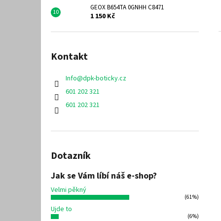
GEOX B654TA 0GNHH C8471
1 150 Kč
Kontakt
Info
@
dpk-boticky.cz
601 202 321
601 202 321
Dotazník
Jak se Vám líbí náš e-shop?
Velmi pěkný
(61%)
Ujde to
(6%)