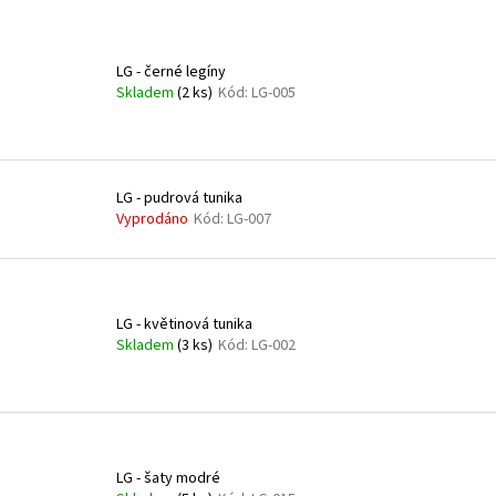
V
ý
p
LG - černé legíny
Skladem
(
2 ks
)
Kód:
LG-005
i
s
p
r
LG - pudrová tunika
o
Vyprodáno
Kód:
LG-007
d
u
k
LG - květinová tunika
t
Skladem
(
3 ks
)
Kód:
LG-002
ů
LG - šaty modré