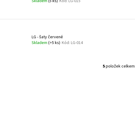
Skladem
(
5 ks
)
Kód:
LG-015
LG - šaty červené
Skladem
(
>5 ks
)
Kód:
LG-014
5
položek celkem
O
v
l
á
d
a
c
í
p
r