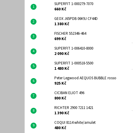
SUPERFIT 1-000279-7070
660 Kč
GEOX J65PDB 06K9J CF44D
1 380 Kč
FISCHER 552346-464
699 Kč
SUPERFIT 1-006410-8000
2 090 Kč
SUPERFIT 1-000518-5500
1 480 Kč
Peter Legwood AEQUOS BUBBLE rosso
925 Kč
CICIBAN ELIOT 496
800 Kč
RICHTER 2900 7211 1421
1 390 Kč
COQUI 8114 white/amulet
480 Kč