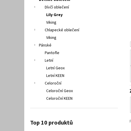
SUPERFIT 1-000279-7070
l
Dívčí oblečení
660 Kč
Lily Grey
Viking
Chlapecké oblečení
Viking
Pánské
Pantofle
Letní
Letní Geox
Letní KEEN
Celoroční
Celoroční Geox
Celoroční KEEN
Top 10 produktů