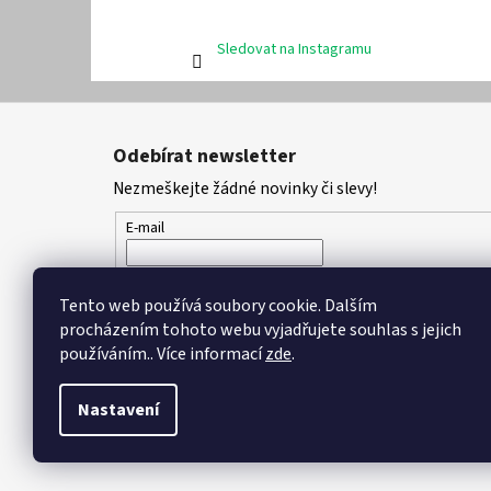
Sledovat na Instagramu
Z
á
Odebírat newsletter
p
Nezmeškejte žádné novinky či slevy!
a
t
E-mail
í
Vložením e-mailu souhlasíte s
podmínkami ochran
Tento web používá soubory cookie. Dalším
procházením tohoto webu vyjadřujete souhlas s jejich
PŘIHLÁSIT SE
používáním.. Více informací
zde
.
Nastavení
Copyright 2026
DPK - botičky
. Všechna práva vyhrazena