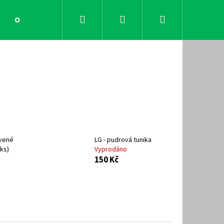
Hledat
Přihlášení
Nákupní
Obchodní podmínky
Kontakty
košík
rvené
LG - pudrová tunika
 ks
)
Vyprodáno
150 Kč
Následující