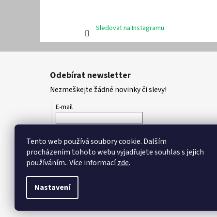
Sledovat na Instagramu
Z
á
Odebírat newsletter
p
Nezmeškejte žádné novinky či slevy!
a
t
E-mail
í
Vložením e-mailu souhlasíte s
podmínkami ochran
Tento web používá soubory cookie. Dalším
procházením tohoto webu vyjadřujete souhlas s jejich
PŘIHLÁSIT SE
používáním.. Více informací
zde
.
Nastavení
Copyright 2026
DPK - botičky
. Všechna práva vyhrazena