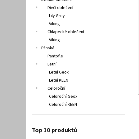
PETER LEGWOOD AEQUOS DOLPHIN BLU
l
SCURO
Dívčí oblečení
1 495 Kč
Lily Grey
Viking
Chlapecké oblečení
Viking
Pánské
Pantofle
Letní
Letní Geox
Letní KEEN
Celoroční
Celoroční Geox
Celoroční KEEN
Top 10 produktů