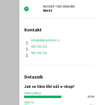
HILFIGER T3X0-33916-800
950 Kč
Kontakt
Info
@
dpk-boticky.cz
601 202 321
601 202 321
Dotazník
Jak se Vám líbí náš e-shop?
Velmi pěkný
(61%)
Ujde to