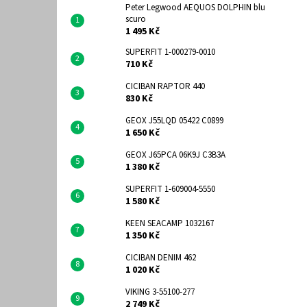
Peter Legwood AEQUOS DOLPHIN blu
scuro
1 495 Kč
SUPERFIT 1-000279-0010
710 Kč
CICIBAN RAPTOR 440
830 Kč
GEOX J55LQD 05422 C0899
1 650 Kč
GEOX J65PCA 06K9J C3B3A
1 380 Kč
SUPERFIT 1-609004-5550
1 580 Kč
KEEN SEACAMP 1032167
1 350 Kč
CICIBAN DENIM 462
1 020 Kč
VIKING 3-55100-277
2 749 Kč