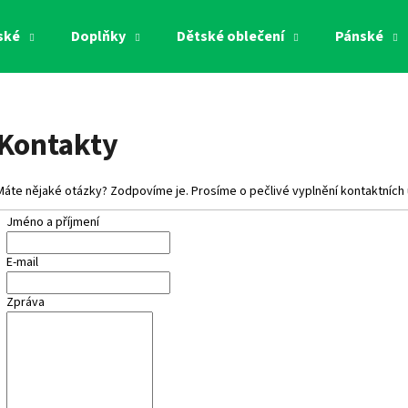
ské
Doplňky
Dětské oblečení
Pánské
Co potřebujete najít?
Kontakty
HLEDAT
Máte nějaké otázky? Zodpovíme je. Prosíme o pečlivé vyplnění kontaktních 
Jméno a příjmení
Doporučujeme
E-mail
Zpráva