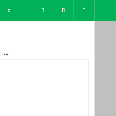
Hledat
Přihlášení
Nákupní
Obchodní podmínky
Kontakty
košík
údajů.
Následující