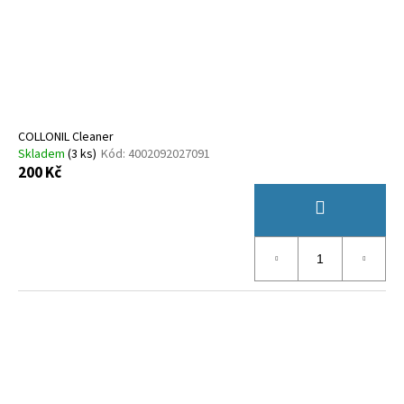
o
d
u
k
t
ů
COLLONIL Cleaner
Skladem
(
3 ks
)
Kód:
4002092027091
200 Kč