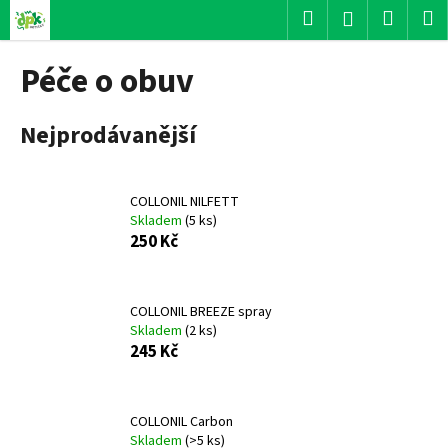
K
Přejít
Hledat
Nákup
M
Přihlášení
na
o
obsah
Zpět
Zpět
košík
š
Péče o obuv
í
C
k
Nejprodávanější
o
p
o
COLLONIL NILFETT
t
Skladem
(
5 ks
)
ř
250 Kč
e
b
u
COLLONIL BREEZE spray
Skladem
(
2 ks
)
j
245 Kč
e
t
e
COLLONIL Carbon
n
Skladem
(
>5 ks
)