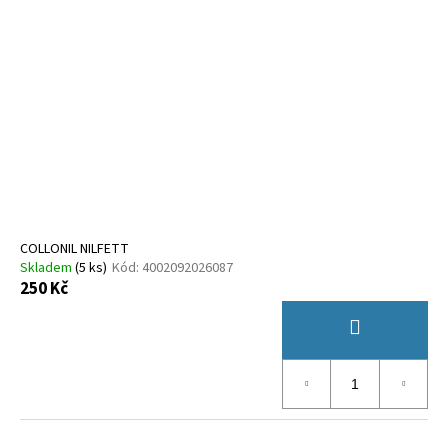
COLLONIL NILFETT
Skladem
(
5 ks
)
Kód:
4002092026087
250 Kč