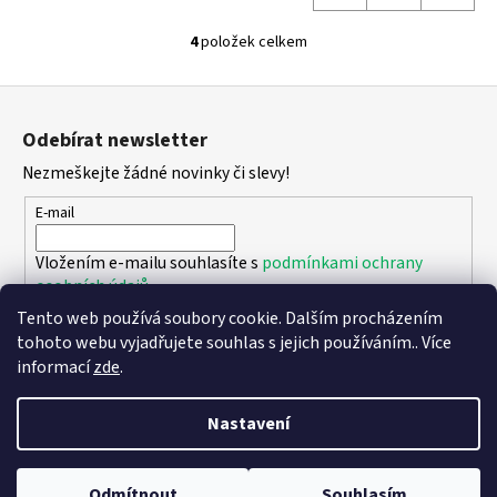
4
položek celkem
O
v
Z
l
á
á
Odebírat newsletter
d
p
a
Nezmeškejte žádné novinky či slevy!
a
c
t
E-mail
í
í
p
Vložením e-mailu souhlasíte s
podmínkami ochrany
r
osobních údajů
v
k
Tento web používá soubory cookie. Dalším procházením
PŘIHLÁSIT SE
y
tohoto webu vyjadřujete souhlas s jejich používáním.. Více
v
informací
zde
.
ý
p
Nastavení
i
Vytvořil Shoptet
s
Copyright 2026
DPK - botičky
. Všechna práva vyhrazena.
Upravit
u
Odmítnout
Souhlasím
nastavení cookies