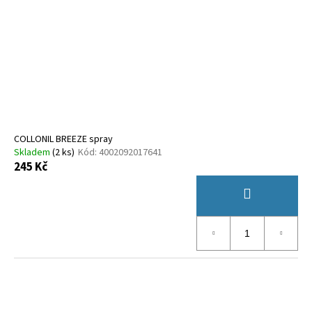
COLLONIL BREEZE spray
Skladem
(
2 ks
)
Kód:
4002092017641
245 Kč