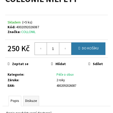
je
a
0,0
z
j
5
í
hvězdiček.
Skladem
(
>5 ks
)
t
Kód:
4002092026087
?
Značka:
COLLONIL
250 Kč
DO KOŠÍKU
Měrná
HLEDAT
cena:
Zeptat se
Hlídat
Sdílet
Kategorie
:
Péče o obuv
D
Záruka
:
2 roky
o
EAN
:
4002092026087
p
o
Popis
Diskuze
r
u