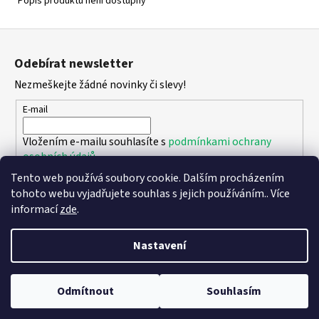
č
Popis produktu není dostupný
u
j
Z
e
á
Odebírat newsletter
m
p
e
Nezmeškejte žádné novinky či slevy!
a
t
E-mail
PETER
í
LEGWOOD
Vložením e-mailu souhlasíte s
podmínkami ochrany
AEQUOS
osobních údajů
DOLPHIN
BLU
Tento web používá soubory cookie. Dalším procházením
SCURO
PŘIHLÁSIT SE
tohoto webu vyjadřujete souhlas s jejich používáním.. Více
1
informací
zde
.
495
Kč
Nastavení
Vytvořil Shoptet
Copyright 2026
DPK - botičky
. Všechna práva vyhrazena.
Upravit
Odmítnout
Souhlasím
nastavení cookies