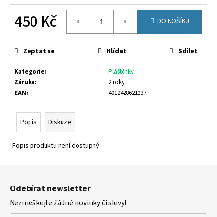
č
u
450 Kč
j
DO KOŠÍKU
e
Měrná
m
cena:
Zeptat se
Hlídat
Sdílet
e
Kategorie
:
Pláštěnky
PETER
Záruka
:
2 roky
LEGWOOD
EAN
:
4012428621237
AEQUOS
DOLPHIN
BLU
Popis
Diskuze
SCURO
1
495
Popis produktu není dostupný
Kč
Z
á
Odebírat newsletter
p
Nezmeškejte žádné novinky či slevy!
a