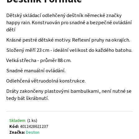
je
a
0,0
z
j
Dětský skládací odlehčený deštník německé značky
5
í
happy rain. Konstruován pro snadné a bezpečné ovládání
hvězdiček.
dětí
t
?
Krásné pestré dětské motivy. Reflexní pruhy na okrajích.
Složený měří 23 cm - ideální velikost do každého batohu.
Velká střecha - průměr 88 cm.
Snadné manuální ovládání.
HLEDAT
Odlehčená větruodolná konstrukce.
Dráty zakončeny plastovými bambulkami, není nutné se
tedy bát škrábnutí.
D
o
p
o
Skladem
(
1 ks
)
r
Kód:
4012428621237
u
Značka:
Deston