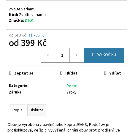
č
u
Zvolte variantu
j
Kód:
Zvolte variantu
e
Značka:
D.P.K.
m
e
od 619 Kč
až –35 %
od
399 Kč
Měrná
CICIBAN
DO KOŠÍKU
RAPTOR
cena:
440
830
Zeptat se
Hlídat
Sdílet
Kč
Kategorie
:
Dětské
Záruka
:
2 roky
Popis
Diskuze
Obuv je vyrobena z bavlněného kepru JEANS, Podešev je
protiskluzová, ve špici vyvýšená, chrání obuv proti prodření. Ve