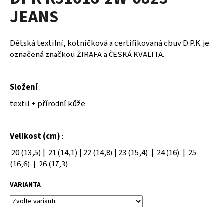
je
a
JEANS
0,0
z
j
5
í
hvězdiček.
Dětská textilní, kotníčková a certifikovaná obuv D.P.K. je
t
označená značkou
ŽIRAFA a ČESKÁ KVALITA.
?
Složení
:
textil + přírodní kůže
HLEDAT
Velikost (cm)
:
20 (13,5) | 21 (14,1) | 22 (14,8) | 23 (15,4) | 24 (16) | 25
D
(16,6) | 26 (17,3)
o
p
VARIANTA
o
r
u