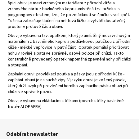
špici obuvi je mezi vrchovým materiálem z přírodní kůže a
vrchového nártu z bavlněného kepru umístěná tzv. tužinka s
pingpongový efektem, tzn., že po zmáčknutí se špička vrací zpět.
Tužinka zabraňuje tlačení na nehtová lůžka a vytváří dostatečný
prostor v prstové části obuvi.
Obuv je vybavena tzv. opatkem, který je umístěný mezi vrchovým
materiálem z bavlněného kepru a podšívkovou patičkou z přírodní
kůže - měkké vepřovice v patní části. Opatek pomáhá přidržovat
nohu v rovině a patu ve správné, osové poloze při chůzi. Takto
konstrukčně provedený opatek napomáhá zpevnění nohy při chůzi
a stoupání.
Zapínání obuvi: provlékací poutka a pásky jsou z přírodní kůže -
zapínání obuvi je na suché zipy. V jazyku obuvi je kožený pásek,
který drží jazyk při provlečení horního zapínacího pásku obuvi při
chůzi ve správné pozici.
Obuv je vybavena vkládacími stélkami (povrch stélky bavlněné
froté+ ALOE VERA).
Z
á
Odebírat newsletter
p