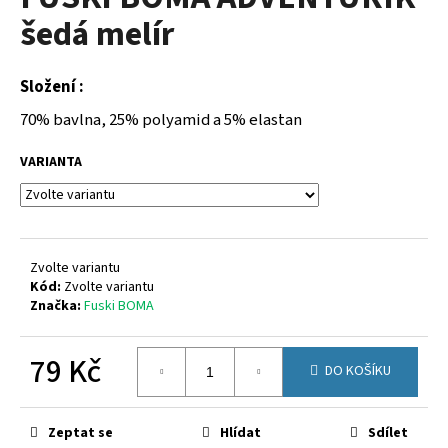
je
a
šedá melír
0,0
z
j
5
í
hvězdiček.
Složení :
t
70% bavlna, 25% polyamid a 5% elastan
?
VARIANTA
HLEDAT
Zvolte variantu
Kód:
Zvolte variantu
Značka:
Fuski BOMA
D
o
79 Kč
p
DO KOŠÍKU
o
Měrná
r
cena:
u
Zeptat se
Hlídat
Sdílet