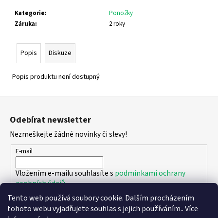
č
u
Kategorie
:
Ponožky
j
Záruka
:
2 roky
e
m
Popis
Diskuze
e
Popis produktu není dostupný
SUPERFIT
1-
Z
609004-
5550
á
Odebírat newsletter
1
p
580
Nezmeškejte žádné novinky či slevy!
a
Kč
t
E-mail
í
Vložením e-mailu souhlasíte s
podmínkami ochrany
osobních údajů
Tento web používá soubory cookie. Dalším procházením
PŘIHLÁSIT SE
tohoto webu vyjadřujete souhlas s jejich používáním.. Více