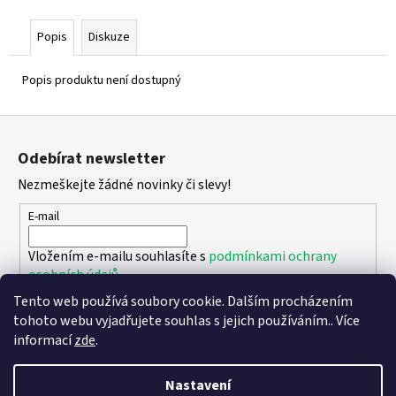
Popis
Diskuze
Popis produktu není dostupný
Z
á
Odebírat newsletter
p
Nezmeškejte žádné novinky či slevy!
a
t
E-mail
í
Vložením e-mailu souhlasíte s
podmínkami ochrany
osobních údajů
Tento web používá soubory cookie. Dalším procházením
PŘIHLÁSIT SE
tohoto webu vyjadřujete souhlas s jejich používáním.. Více
informací
zde
.
Nastavení