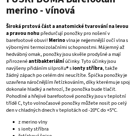
je
a
merino - vínová
0,0
z
j
5
í
hvězdiček.
Široká prstová část a anatomické tvarování na levou
t
a pravou nohu
předurčují ponožky pro nošení v
?
barefootové obuvi!
Merino
vlna je nejjemnější ovčí vlna s
výbornými termoizolačními schopnostmi. Má jemný až
hedvábný omak, ponožky jsou skvěle prodyšné a mají
přirozené
antibakteriální
účinky. Tyto účinky jsou
navýšeny přidáním silproXu® s
ionty stříbra
, takže
HLEDAT
žádný zápach po celém dni neucítíte. Špička ponožky je
uzavřena náročnějším řetízkováním, díky kterému je spoj
dokonale hladký a nehrozí, že ponožka bude tlačit.
Pohodlné a hřejivé barefootové ponožky jsou v teplotní
D
o
třídě C, tyto volnočasové ponožky můžete nosit po celý
p
den v chladných dnech v teplotách od -20°C do +5°C.
o
z merino vlny
r
s ionty stříbra
u