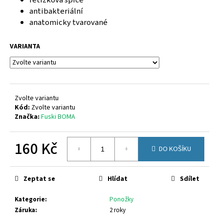
řetízková špice
č
u
antibakteriální
j
anatomicky tvarované
e
m
VARIANTA
e
CICIBAN
FRIDA
Zvolte variantu
433
Kód:
Zvolte variantu
800
Značka:
Fuski BOMA
Kč
160 Kč
DO KOŠÍKU
Měrná
cena:
Zeptat se
Hlídat
Sdílet
Kategorie
:
Ponožky
Záruka
:
2 roky