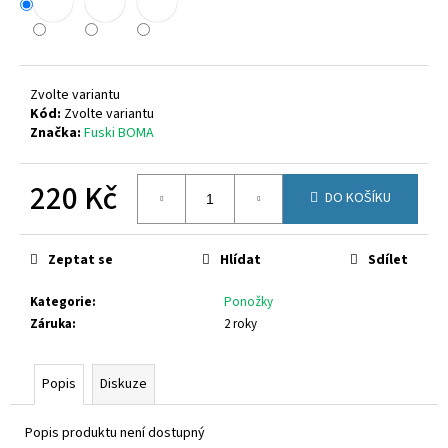
č
u
j
e
m
Zvolte variantu
e
Kód:
Zvolte variantu
Značka:
Fuski BOMA
VIKING
220 Kč
3-
DO KOŠÍKU
55100-
277
Měrná
cena:
2
Zeptat se
Hlídat
Sdílet
749
Kč
Kategorie
:
Ponožky
Záruka
:
2 roky
Popis
Diskuze
Popis produktu není dostupný