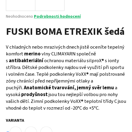
a
j
Průměrné
Neohodnoceno
Podrobnosti hodnocení
í
hodnocení
FUSKI BOMA ETREXIK šedá
produktu
t
je
?
0,0
z
V chladných nebo mrazivých dnech jistě oceníte tepelný
5
komfort
merino
vlny CLIMAYARN společně
hvězdiček.
s
antibakteriální
ochranou materiálu silproX® s ionty
stříbra. Dětské podkolenky najdou své využití při sportu
HLEDAT
i volném čase. Teplé podkolenky VoXX® mají polstrované
zóny chránící před nepříjemnými otlaky a
puchýři.
Anatomické tvarování, jemný svěr lemu
a
D
vysoká
prodyšnost
jsou tou nejlepší volbou pro nohy
o
vašich dětí. Zimní podkolenky VoXX® teplotní třídy C jsou
p
vhodné do teplot v rozmezí od -20°C do +5°C.
o
r
VARIANTA
u