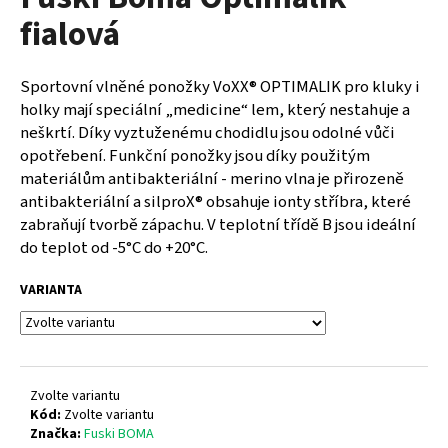
je
a
fialová
0,0
z
j
5
í
hvězdiček.
Sportovní vlněné ponožky VoXX® OPTIMALIK pro kluky i
t
holky mají speciální „medicine“ lem, který nestahuje a
?
neškrtí. Díky vyztuženému chodidlu jsou odolné vůči
opotřebení. Funkční ponožky jsou díky použitým
materiálům antibakteriální - merino vlna je přirozeně
antibakteriální a silproX® obsahuje ionty stříbra, které
zabraňují tvorbě zápachu. V teplotní třídě B jsou ideální
HLEDAT
do teplot od -5°C do +20°C.
VARIANTA
D
o
p
o
Zvolte variantu
r
Kód:
Zvolte variantu
u
Značka:
Fuski BOMA