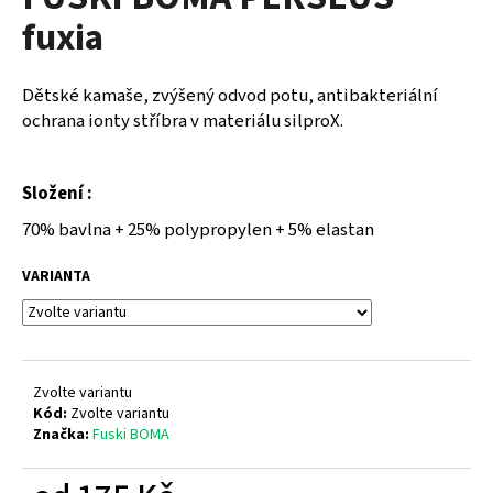
je
a
fuxia
0,0
z
j
5
í
hvězdiček.
Dětské kamaše, zvýšený odvod potu, antibakteriální
t
ochrana ionty stříbra v materiálu silproX.
?
Složení :
70% bavlna + 25% polypropylen + 5% elastan
HLEDAT
VARIANTA
D
o
Zvolte variantu
p
Kód:
Zvolte variantu
o
Značka:
Fuski BOMA
r
u