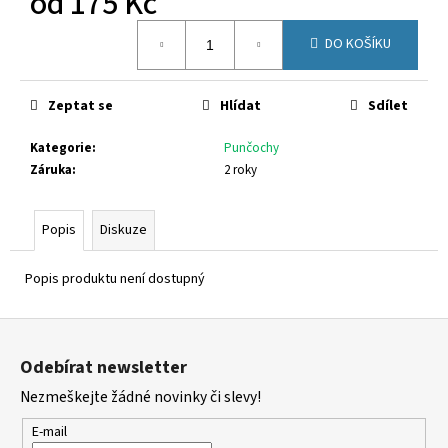
od
175 Kč
č
u
Měrná
j
DO KOŠÍKU
cena:
e
m
Zeptat se
Hlídat
Sdílet
e
Kategorie
:
Punčochy
CICIBAN
Záruka
:
2 roky
CHARLOTTE
496
Popis
Diskuze
860
Kč
Popis produktu není dostupný
Z
á
Odebírat newsletter
p
Nezmeškejte žádné novinky či slevy!
a
t
E-mail