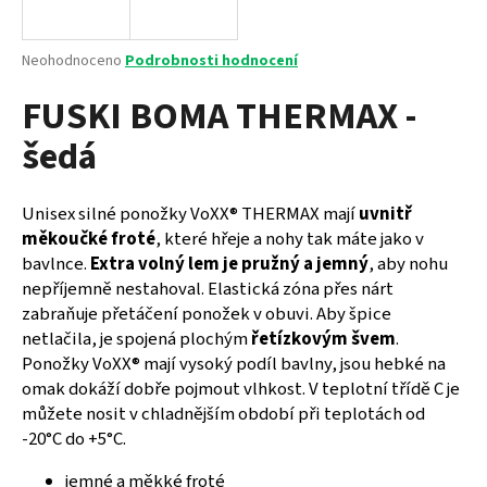
a
j
Průměrné
Neohodnoceno
Podrobnosti hodnocení
í
hodnocení
FUSKI BOMA THERMAX -
produktu
t
je
?
šedá
0,0
z
5
hvězdiček.
Unisex silné ponožky VoXX® THERMAX mají
uvnitř
měkoučké froté
, které hřeje a nohy tak máte jako v
HLEDAT
bavlnce.
Extra volný lem je pružný a jemný
, aby nohu
nepříjemně nestahoval. Elastická zóna přes nárt
zabraňuje přetáčení ponožek v obuvi. Aby špice
netlačila, je spojená plochým
řetízkovým švem
.
D
Ponožky VoXX® mají vysoký podíl bavlny, jsou hebké na
o
omak dokáží dobře pojmout vlhkost. V teplotní třídě C je
p
můžete nosit v chladnějším období při teplotách od
o
-20°C do +5°C.
r
u
jemné a měkké froté