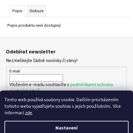
Popis
Diskuze
Popis produktu není dostupný
Z
á
Odebírat newsletter
p
Nezmeškejte žádné novinky či slevy!
a
t
E-mail
í
Vložením e-mailu souhlasíte s
podmínkami ochrany
osobních údajů
Tento web používá soubory cookie. Dalším procházením
PŘIHLÁSIT SE
tohoto webu vyjadřujete souhlas s jejich používáním.. Více
informací
zde
.
Nastavení
Vytvořil Shoptet