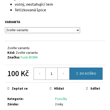
č
volný, nestahující lem
u
řetízkovaná špice
j
e
m
VARIANTA
e
GEOX
J55LQD
Zvolte variantu
05422
Kód:
Zvolte variantu
C0899
Značka:
Fuski BOMA
1
650
Kč
100 Kč
DO KOŠÍKU
Měrná
cena:
Zeptat se
Hlídat
Sdílet
Kategorie
:
Ponožky
Záruka
:
2 roky