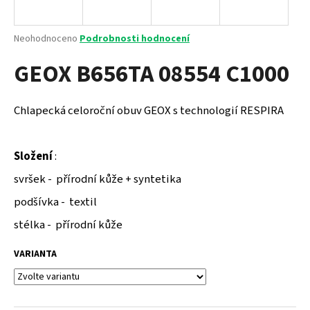
a
j
Průměrné
Neohodnoceno
Podrobnosti hodnocení
í
hodnocení
GEOX B656TA 08554 C1000
produktu
t
je
?
0,0
z
Chlapecká celoroční obuv GEOX s technologií RESPIRA
5
hvězdiček.
Složení
:
HLEDAT
svršek - přírodní kůže + syntetika
podšívka - textil
D
stélka - přírodní kůže
o
p
VARIANTA
o
r
u