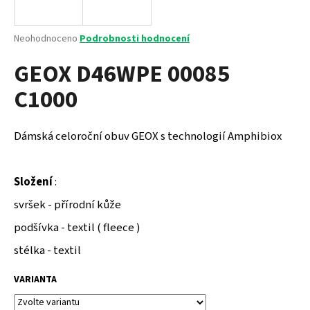
a
j
Průměrné
Neohodnoceno
Podrobnosti hodnocení
í
hodnocení
GEOX D46WPE 00085
produktu
t
je
?
C1000
0,0
z
5
hvězdiček.
Dámská celoroční obuv GEOX s technologií Amphibiox
HLEDAT
Složení
:
svršek - přírodní kůže
D
podšívka - textil ( fleece )
o
p
stélka - textil
o
r
VARIANTA
u