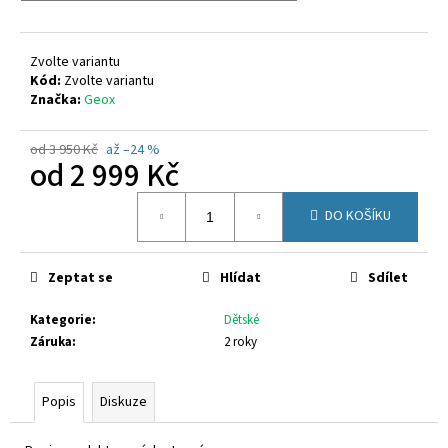
č
u
j
Zvolte variantu
e
Kód:
Zvolte variantu
m
Značka:
Geox
e
od 3 950 Kč
až –24 %
od
2 999 Kč
SUPERFIT
1-
Měrná
000279-
DO KOŠÍKU
cena:
7070
660
Kč
Zeptat se
Hlídat
Sdílet
Kategorie
:
Dětské
Záruka
:
2 roky
Popis
Diskuze