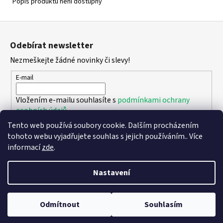
Popis produktu není dostupný
Z
á
Odebírat newsletter
p
Nezmeškejte žádné novinky či slevy!
a
t
E-mail
í
Vložením e-mailu souhlasíte s
podmínkami ochrany
osobních údajů
Tento web používá soubory cookie. Dalším procházením
PŘIHLÁSIT SE
tohoto webu vyjadřujete souhlas s jejich používáním.. Více
informací
zde
.
Nastavení
Vytvořil Shoptet
Copyright 2026
DPK - botičky
. Všechna práva vyhrazena.
Upravit
Odmítnout
Souhlasím
nastavení cookies