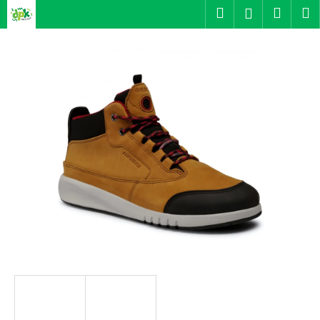
K
Přejít
Hledat
Nákup
M
Přihlášení
na
o
obsah
Zpět
Zpět
košík
š
í
C
k
o
p
o
t
ř
e
b
u
j
e
t
e
n