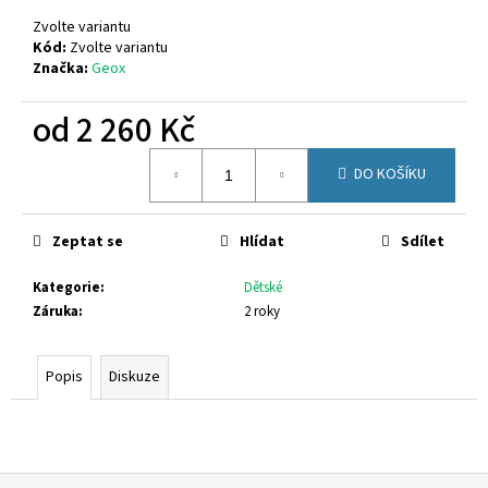
č
u
Zvolte variantu
j
Kód:
Zvolte variantu
Značka:
Geox
e
m
od
2 260 Kč
e
Měrná
DO KOŠÍKU
cena:
CALVIN
KLEIN
JEANS
V4B2-
Zeptat se
Hlídat
Sdílet
83055-
1251999
Kategorie
:
Dětské
2
Záruka
:
2 roky
200
Kč
Původně:
Popis
Diskuze
2
690
Kč
Z