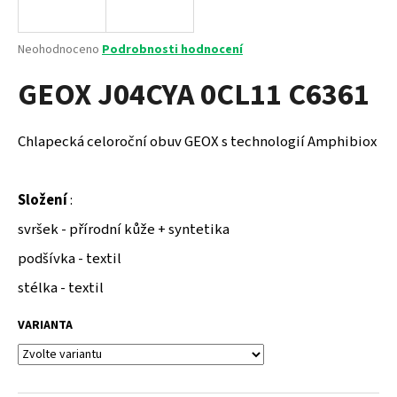
a
j
Průměrné
Neohodnoceno
Podrobnosti hodnocení
í
hodnocení
GEOX J04CYA 0CL11 C6361
produktu
t
je
?
0,0
z
Chlapecká celoroční obuv GEOX s technologií Amphibiox
5
hvězdiček.
Složení
:
HLEDAT
svršek - přírodní kůže + syntetika
podšívka - textil
D
stélka - textil
o
p
VARIANTA
o
r
u