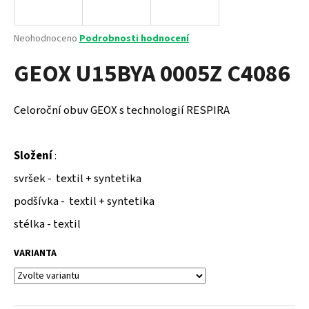
a
j
Průměrné
Neohodnoceno
Podrobnosti hodnocení
í
hodnocení
GEOX U15BYA 0005Z C4086
produktu
t
je
?
0,0
z
Celoroční obuv GEOX s technologií RESPIRA
5
hvězdiček.
Složení
:
HLEDAT
svršek - textil + syntetika
podšívka - textil + syntetika
D
stélka - textil
o
p
VARIANTA
o
r
u