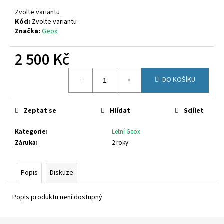
č
u
Zvolte variantu
j
Kód:
Zvolte variantu
Značka:
Geox
e
m
2 500 Kč
e
Měrná
DO KOŠÍKU
cena:
CICIBAN
RAPTOR
440
Zeptat se
Hlídat
Sdílet
830
Kč
Kategorie
:
Letní Geox
Záruka
:
2 roky
Popis
Diskuze
Popis produktu není dostupný
Z