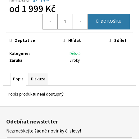
č
od 2 490 Kč
až –19 %
od
1 999 Kč
u
j
Měrná
e
DO KOŠÍKU
cena:
m
e
Zeptat se
Hlídat
Sdílet
SUPERFIT
Kategorie
:
Dětské
1-
Záruka
:
2 roky
000547-
5500
1
Popis
Diskuze
300
Kč
Původně:
Popis produktu není dostupný
1
620
Z
Kč
á
Odebírat newsletter
p
Nezmeškejte žádné novinky či slevy!
a