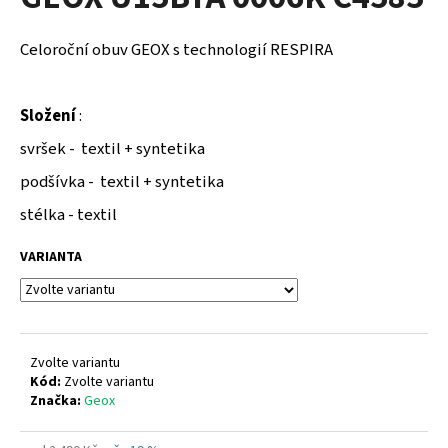
je
a
0,0
z
j
Celoroční obuv GEOX s technologií RESPIRA
5
í
hvězdiček.
t
Složení
:
?
svršek - textil + syntetika
podšívka - textil + syntetika
stélka - textil
HLEDAT
VARIANTA
D
o
p
Zvolte variantu
o
Kód:
Zvolte variantu
Značka:
Geox
r
u