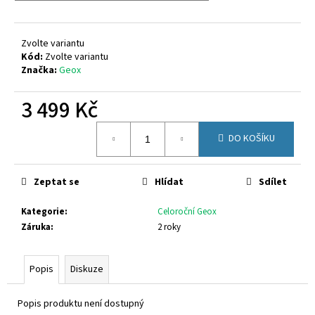
č
u
j
Zvolte variantu
e
Kód:
Zvolte variantu
m
Značka:
Geox
e
3 499 Kč
RICHTER
Měrná
2900
DO KOŠÍKU
cena:
7211
1421
1
Zeptat se
Hlídat
Sdílet
390
Kč
Kategorie
:
Celoroční Geox
Záruka
:
2 roky
Popis
Diskuze
Popis produktu není dostupný