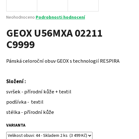
a
j
Průměrné
Neohodnoceno
Podrobnosti hodnocení
í
hodnocení
GEOX U56MXA 02211
produktu
t
je
?
C9999
0,0
z
5
hvězdiček.
Pánská celoroční obuv GEOX s technologií RESPIRA
HLEDAT
Složení :
svršek - přírodní kůže + textil
D
podšívka - textil
o
p
stélka - přírodní kůže
o
r
VARIANTA
u