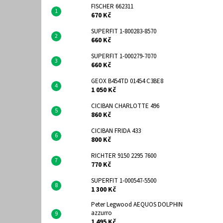
FISCHER 662311
670 Kč
SUPERFIT 1-800283-8570
660 Kč
SUPERFIT 1-000279-7070
660 Kč
GEOX B454TD 01454 C3BE8
1 050 Kč
CICIBAN CHARLOTTE 496
860 Kč
CICIBAN FRIDA 433
800 Kč
RICHTER 9150 2295 7600
770 Kč
SUPERFIT 1-000547-5500
1 300 Kč
Peter Legwood AEQUOS DOLPHIN
azzurro
1 495 Kč