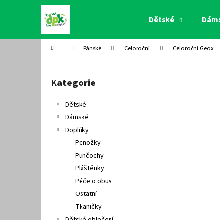
K
Přejít
na
o
Dětské
Dám
obsah
Zpět
Zpět
š
do
do
í
Domů
Pánské
Celoroční
Celoroční Geox
k
obchodu
obchodu
P
o
Kategorie
Přeskočit
s
kategorie
t
Dětské
r
Dámské
a
Doplňky
n
Ponožky
n
Punčochy
í
Pláštěnky
p
Péče o obuv
a
Ostatní
n
Tkaničky
e
Dětské oblečení