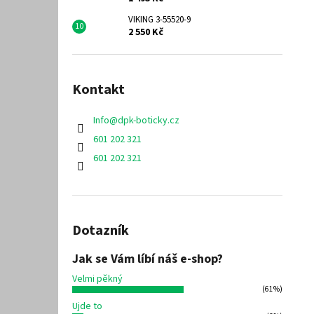
VIKING 3-55520-9
2 550 Kč
Kontakt
Info
@
dpk-boticky.cz
601 202 321
601 202 321
Dotazník
Jak se Vám líbí náš e-shop?
Velmi pěkný
(61%)
Ujde to