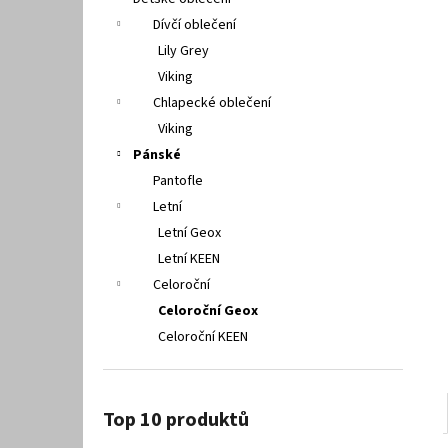
FISCHER 662311
l
Dívčí oblečení
670 Kč
Lily Grey
Viking
Chlapecké oblečení
Viking
Pánské
Pantofle
Letní
Letní Geox
Letní KEEN
Celoroční
Celoroční Geox
Celoroční KEEN
Top 10 produktů