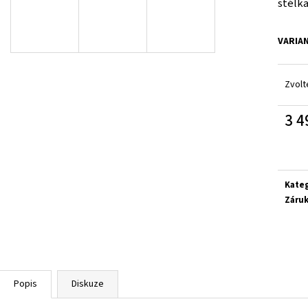
stélka
SUPERFIT 1-800283-8570
SUPERFIT 1-00027
660 Kč
660 Kč
VARIA
Zvolt
3 4
Měrn
cena:
Kate
Záru
Popis
Diskuze