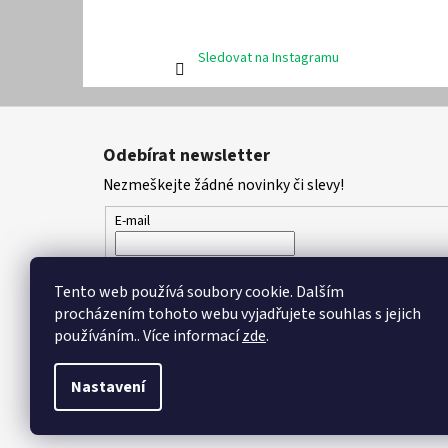
Sledovat na Instagramu
Z
á
Odebírat newsletter
p
Nezmeškejte žádné novinky či slevy!
a
t
E-mail
í
Vložením e-mailu souhlasíte s
podmínkami ochran
Tento web používá soubory cookie. Dalším
procházením tohoto webu vyjadřujete souhlas s jejich
PŘIHLÁSIT SE
používáním.. Více informací
zde
.
Nastavení
Copyright 2026
DPK - botičky
. Všechna práva vyhrazena