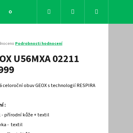
Hledat
Přihlášení
Nákupní
Obchodní podmínky
Kontakty
košík
né
dnoceno
Podrobnosti hodnocení
ení
OX U56MXA 02211
tu
999
ček.
á celoroční obuv GEOX s technologií RESPIRA
í :
Následující
 - přírodní kůže + textil
ka - textil