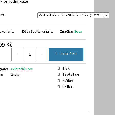
 - přírodní kůže
9-7070
NTA
e variantu
Kód:
Zvolte variantu
Značka:
Geox
99 Kč
á
DO KOŠÍKU
Tisk
gorie
:
Celoroční Geox
Zeptat se
ka
:
2 roky
Hlídat
Sdílet