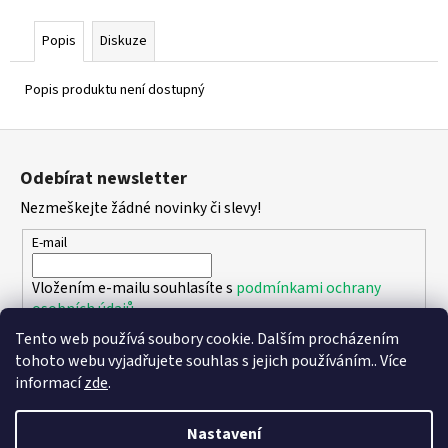
č
u
Popis
Diskuze
j
e
m
Popis produktu není dostupný
e
Z
á
SUPERFIT
Odebírat newsletter
p
1-
000279-
Nezmeškejte žádné novinky či slevy!
a
7070
t
E-mail
660
í
Kč
Vložením e-mailu souhlasíte s
podmínkami ochrany
osobních údajů
Tento web používá soubory cookie. Dalším procházením
PŘIHLÁSIT SE
tohoto webu vyjadřujete souhlas s jejich používáním.. Více
informací
zde
.
Nastavení