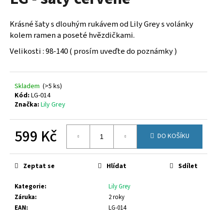
je
a
0,0
z
j
Krásné šaty s dlouhým rukávem od Lily Grey s volánky
5
í
kolem ramen a poseté hvězdičkami.
hvězdiček.
t
Velikosti : 98-140 ( prosím uveďte do poznámky )
?
Skladem
(
>5 ks
)
Kód:
LG-014
Značka:
Lily Grey
HLEDAT
599 Kč
DO KOŠÍKU
Měrná
D
cena:
o
Zeptat se
Hlídat
Sdílet
p
o
Kategorie
:
Lily Grey
r
Záruka
:
2 roky
u
EAN
:
LG-014