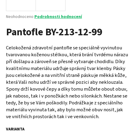
a
j
Průměrné
Neohodnoceno
Podrobnosti hodnocení
í
hodnocení
Pantofle BY-213-12-99
produktu
t
je
?
0,0
z
Celokožená zdravotní pantofle se speciálně vyvinutou
5
tvarovanou koženou stélkou, která brání tvrdému nárazu
hvězdiček.
pří došlapu a zároveň se přesně vytvaruje chodidlu. Díky
kvalitnímu materiálu udržuje správný tvar klenby. Pásky
HLEDAT
jsou celokožené a na vnitřní straně pásku je měkká kůže,
která Vaši nohu udrží ve správné pozici aby neklouzala.
Spony drží kovové čepy a díky tomu můžete obout obuv,
D
jak naboso, tak i v ponožkách nebo silonkách. Nestane se
o
tedy, že by se Vám poškodily. Podrážka je z speciálního
p
materiálu vyvinuta tak, aby bylo možné obuv nosit, jak
o
ve vnitřních prostorách tak i ve venkovních.
r
u
VARIANTA