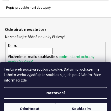
Popis produktu není dostupný
Z
á
Odebírat newsletter
p
Nezmeškejte žádné novinky či slevy!
a
t
E-mail
í
Vložením e-mailu souhlasíte s
podmínkami ochrany
osobních údajů
Tento web používá soubory cookie. Dalším procházením
PŘIHLÁSIT SE
tohoto webu vyjadřujete souhlas s jejich používáním.. Více
informací
zde
.
Nastavení
Vytvořil Shoptet
Copyright 2026
DPK - botičky
. Všechna práva vyhrazena.
Upravit
Odmítnout
Souhlasím
nastavení cookies