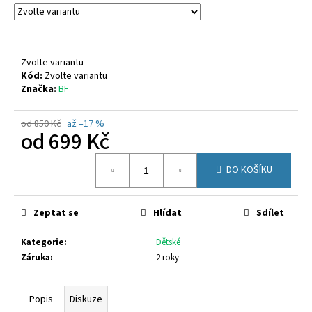
č
u
j
e
m
Zvolte variantu
Kód:
Zvolte variantu
e
Značka:
BF
CICIBAN
od 850 Kč
až –17 %
DENIM
od
699 Kč
462
Měrná
1
DO KOŠÍKU
cena:
020
Kč
Zeptat se
Hlídat
Sdílet
Kategorie
:
Dětské
Záruka
:
2 roky
Popis
Diskuze