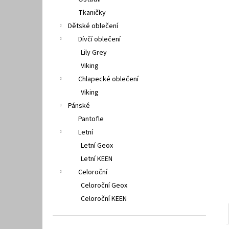
FISCHER 662311
l
Tkaničky
670 Kč
Dětské oblečení
Dívčí oblečení
Lily Grey
Viking
Chlapecké oblečení
Viking
Pánské
Pantofle
Letní
Letní Geox
Letní KEEN
Celoroční
Celoroční Geox
Celoroční KEEN