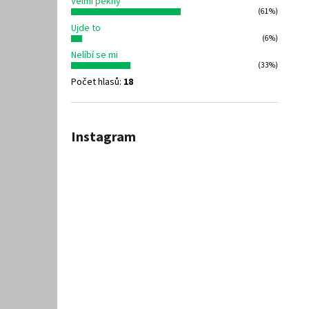
Velmi pěkný
(61%)
Ujde to
(6%)
Nelíbí se mi
(33%)
Počet hlasů:
18
Instagram