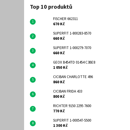
Top 10 produktů
FISCHER 662311
670 Kč
SUPERFIT 1-800283-8570
660 Kč
SUPERFIT 1-000279-7070
660 Kč
GEOX B454TD 01454 C3BE8
1 050 Kč
CICIBAN CHARLOTTE 496
860 Kč
CICIBAN FRIDA 433
800 Kč
RICHTER 9150 2295 7600
770 Kč
SUPERFIT 1-000547-5500
1 300 Kč