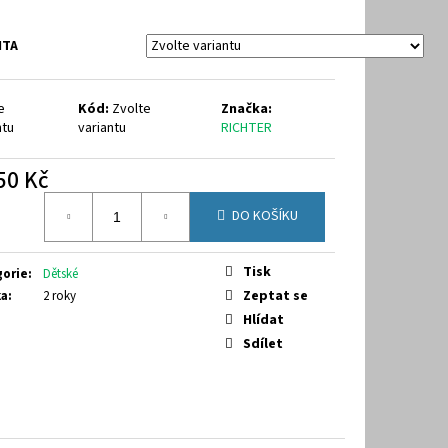
9-7070
NTA
e
Kód:
Zvolte
Značka:
ntu
variantu
RICHTER
50 Kč
á
DO KOŠÍKU
Tisk
gorie
:
Dětské
Zeptat se
ka
:
2 roky
Hlídat
Sdílet