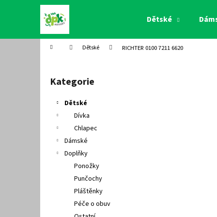
K
Přejít
na
o
Dětské
Dám
obsah
Zpět
Zpět
š
do
do
í
Domů
Dětské
RICHTER 0100 7211 6620
k
obchodu
obchodu
P
o
Kategorie
Přeskočit
s
kategorie
t
Dětské
r
Dívka
a
Chlapec
n
Dámské
n
Doplňky
í
Ponožky
p
Punčochy
a
Pláštěnky
n
Péče o obuv
e
Ostatní