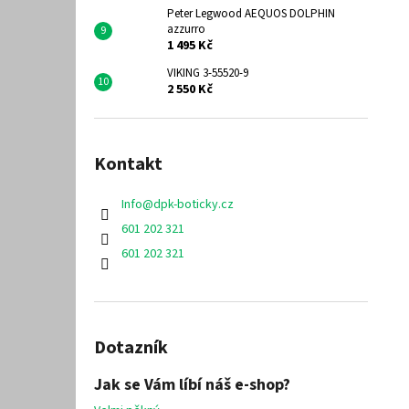
Peter Legwood AEQUOS DOLPHIN
azzurro
1 495 Kč
VIKING 3-55520-9
2 550 Kč
Kontakt
Info
@
dpk-boticky.cz
601 202 321
601 202 321
Dotazník
Jak se Vám líbí náš e-shop?