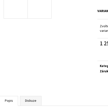
SUPERFIT 1-800283-8570
SUPERFIT 1-00027
660 Kč
660 Kč
VARIA
Zvolt
varia
1 2
Měrn
cena:
Kate
Záru
Popis
Diskuze