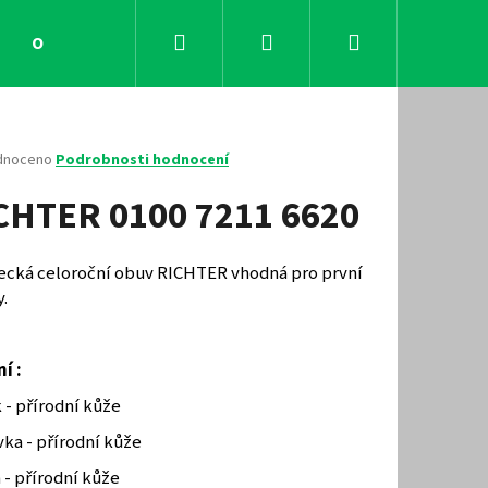
Hledat
Přihlášení
Nákupní
Obchodní podmínky
Kontakty
košík
né
dnoceno
Podrobnosti hodnocení
ení
CHTER 0100 7211 6620
tu
ecká celoroční obuv RICHTER vhodná pro první
.
ček.
í :
 - přírodní kůže
Následující
ka - přírodní kůže
 - přírodní kůže