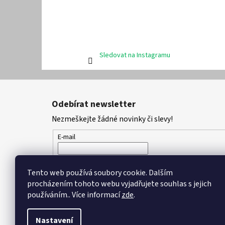
Sledovat na Instagramu
Z
á
Odebírat newsletter
p
Nezmeškejte žádné novinky či slevy!
a
t
E-mail
í
Vložením e-mailu souhlasíte s
podmínkami ochran
Tento web používá soubory cookie. Dalším
procházením tohoto webu vyjadřujete souhlas s jejich
PŘIHLÁSIT SE
používáním.. Více informací
zde
.
Nastavení