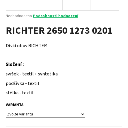
a
j
Průměrné
Neohodnoceno
Podrobnosti hodnocení
í
hodnocení
RICHTER 2650 1273 0201
produktu
t
je
?
0,0
z
Dívčí obuv RICHTER
5
hvězdiček.
Složení :
HLEDAT
svršek - textil + syntetika
podšívka - textil
D
stélka - textil
o
p
VARIANTA
o
r
u