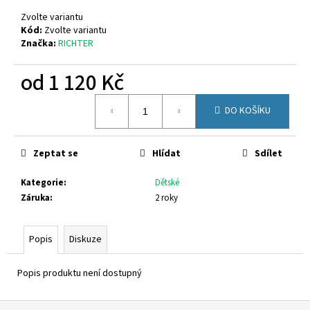
č
u
Zvolte variantu
j
Kód:
Zvolte variantu
Značka:
RICHTER
e
m
od
1 120 Kč
e
Měrná
DO KOŠÍKU
cena:
CICIBAN
SIENA
496
Zeptat se
Hlídat
Sdílet
850
Kč
Kategorie
:
Dětské
Záruka
:
2 roky
Popis
Diskuze
Popis produktu není dostupný
Z