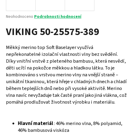
a
j
Průměrné
Neohodnoceno
Podrobnosti hodnocení
í
hodnocení
VIKING 50-25575-389
produktu
t
je
?
0,0
z
Měkký merino top Soft Baselayer využívá
5
nepřekonatelné izolační vlastnosti vlny bez svědění.
hvězdiček.
Díky vnitřní vrstvě z pleteného bambusu, která nesvědí,
děti ucítí na pokožce měkkou a hladkou látku. To je
HLEDAT
kombinováno s vrstvou merino vlny na vnější straně –
unikátní tkaninou, která hřeje v chladných dnech a chladí
během teplejších dnů nebo při vysoké aktivitě. Merino
D
vlna navíc nevyžaduje tak časté praní jako jiná vlákna, což
o
pomáhá prodlužovat životnost výrobku i materiálu.
p
o
r
Hlavní materiál
:
46% merino vlna, 8% polyamid,
u
46% bambusová viskóza