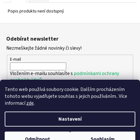
Popis produktu není dostupný
Z
á
Odebírat newsletter
p
Nezmeškejte žádné novinky či slevy!
a
t
E-mail
í
Vložením e-mailu souhlasíte s
podmínkami ochrany
osobních údajů
Tento web používá soubory cookie. Dalším procházením
PŘIHLÁSIT SE
tohoto webu vyjadřujete souhlas s jejich používáním.. Více
informací
zde
.
Nastavení
Vytvořil Shoptet
Copyright 2026
DPK - botičky
. Všechna práva vyhrazena.
Upravit
Odmítnout
Souhlasím
nastavení cookies