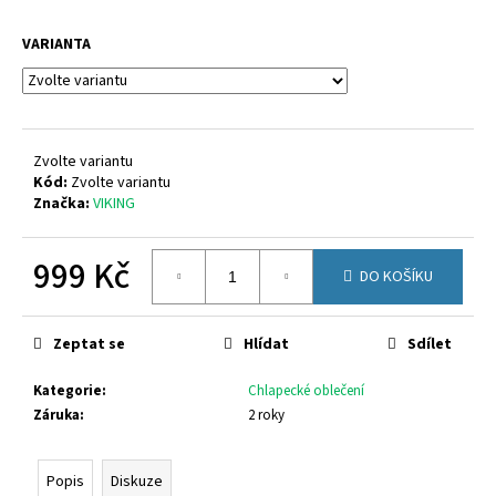
č
u
VARIANTA
j
e
m
e
Zvolte variantu
Kód:
Zvolte variantu
SUPERFIT
Značka:
VIKING
1-
000547-
5500
999 Kč
1
DO KOŠÍKU
300
Měrná
Kč
cena:
Původně:
Zeptat se
Hlídat
Sdílet
1
620
Kč
Kategorie
:
Chlapecké oblečení
Záruka
:
2 roky
Popis
Diskuze