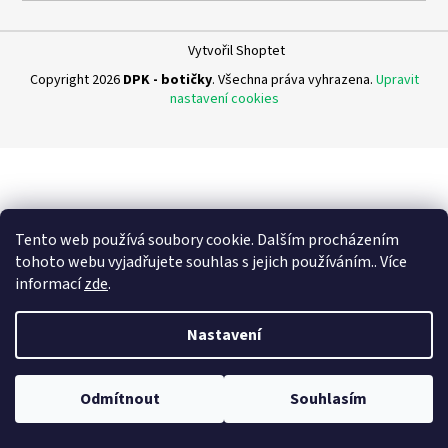
a
j
Vytvořil Shoptet
í
Copyright 2026
DPK - botičky
. Všechna práva vyhrazena.
Upravit
t
nastavení cookies
?
HLEDAT
Tento web používá soubory cookie. Dalším procházením
tohoto webu vyjadřujete souhlas s jejich používáním.. Více
informací
zde
.
D
Nastavení
o
p
o
Odmítnout
Souhlasím
r
u