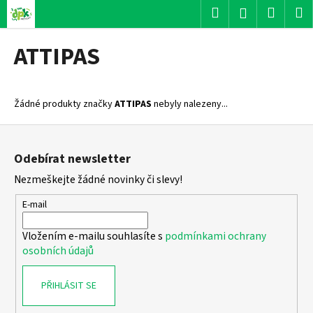
K
Přejít
Hledat
Nákup
M
Přihlášení
na
o
obsah
Zpět
Zpět
košík
š
ATTIPAS
í
C
k
o
Žádné produkty značky
ATTIPAS
nebyly nalezeny...
p
o
Z
t
á
Odebírat newsletter
ř
p
Nezmeškejte žádné novinky či slevy!
e
a
b
t
E-mail
u
í
j
Vložením e-mailu souhlasíte s
podmínkami ochrany
osobních údajů
e
t
PŘIHLÁSIT SE
e
n