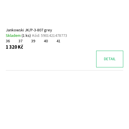
t
u
a
ů
k
j
t
í
ů
t
Jankowski JK/P-3-807 grey
?
Skladem
(
1 ks
)
Kód:
5901421478773
36
37
39
40
41
1 320 Kč
DETAIL
HLEDAT
D
o
p
o
r
u