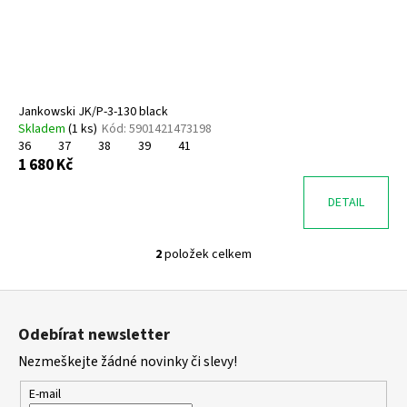
č
u
j
e
m
e
Jankowski JK/P-3-130 black
Skladem
(
1 ks
)
Kód:
5901421473198
36
37
38
39
41
PETER
1 680 Kč
LEGWOOD
AEQUOS
DOLPHIN
DETAIL
BLU
SCURO
2
položek celkem
1
O
495
v
Kč
Z
l
á
á
Odebírat newsletter
d
p
a
Nezmeškejte žádné novinky či slevy!
a
c
t
E-mail
í