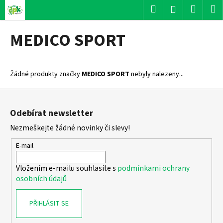
K
Přejít
Hledat
Nákup
M
Přihlášení
na
o
obsah
Zpět
Zpět
košík
š
MEDICO SPORT
í
C
k
o
Žádné produkty značky
MEDICO SPORT
nebyly nalezeny...
p
o
Z
t
á
Odebírat newsletter
ř
p
Nezmeškejte žádné novinky či slevy!
e
a
b
t
E-mail
u
í
j
Vložením e-mailu souhlasíte s
podmínkami ochrany
osobních údajů
e
t
PŘIHLÁSIT SE
e
n