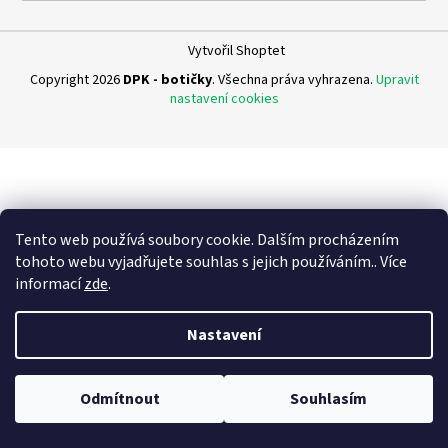
a
j
Vytvořil Shoptet
í
Copyright 2026
DPK - botičky
. Všechna práva vyhrazena.
Upravit
t
nastavení cookies
?
HLEDAT
Tento web používá soubory cookie. Dalším procházením
tohoto webu vyjadřujete souhlas s jejich používáním.. Více
informací
zde
.
D
Nastavení
o
p
o
Odmítnout
Souhlasím
r
u