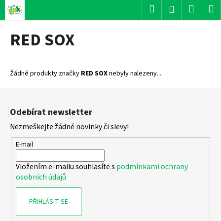
K
Přejít
Hledat
Nákup
M
Přihlášení
na
o
obsah
Zpět
Zpět
košík
š
RED SOX
í
C
k
o
Žádné produkty značky
RED SOX
nebyly nalezeny...
p
o
Z
t
á
Odebírat newsletter
ř
p
Nezmeškejte žádné novinky či slevy!
e
a
b
t
E-mail
u
í
j
Vložením e-mailu souhlasíte s
podmínkami ochrany
osobních údajů
e
t
PŘIHLÁSIT SE
e
n