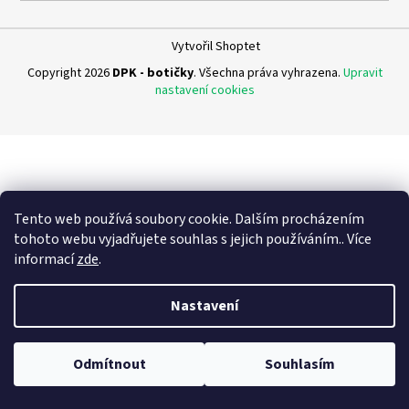
a
j
Vytvořil Shoptet
í
Copyright 2026
DPK - botičky
. Všechna práva vyhrazena.
Upravit
t
nastavení cookies
?
HLEDAT
Tento web používá soubory cookie. Dalším procházením
tohoto webu vyjadřujete souhlas s jejich používáním.. Více
informací
zde
.
D
Nastavení
o
p
o
Odmítnout
Souhlasím
r
u