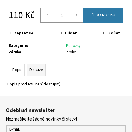
č
u
110 Kč
j
DO KOŠÍKU
e
Měrná
m
cena:
e
Zeptat se
Hlídat
Sdílet
Kategorie
:
Ponožky
SUPERFIT
Záruka
:
2 roky
1-
000279-
0010
Popis
Diskuze
710
Kč
Popis produktu není dostupný
Z
á
Odebírat newsletter
p
Nezmeškejte žádné novinky či slevy!
a
t
E-mail