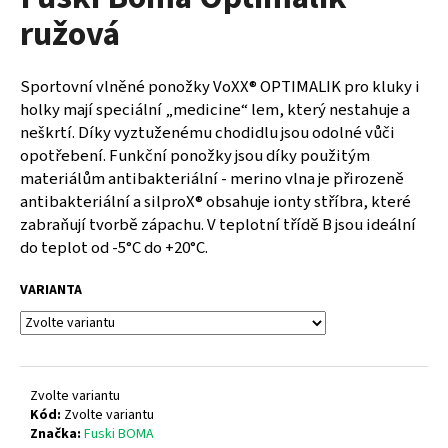
je
a
ružová
0,0
z
j
5
í
hvězdiček.
Sportovní vlněné ponožky VoXX® OPTIMALIK pro kluky i
t
holky mají speciální „medicine“ lem, který nestahuje a
?
neškrtí. Díky vyztuženému chodidlu jsou odolné vůči
opotřebení. Funkční ponožky jsou díky použitým
materiálům antibakteriální - merino vlna je přirozeně
antibakteriální a silproX® obsahuje ionty stříbra, které
zabraňují tvorbě zápachu. V teplotní třídě B jsou ideální
HLEDAT
do teplot od -5°C do +20°C.
VARIANTA
D
o
p
o
Zvolte variantu
r
Kód:
Zvolte variantu
u
Značka:
Fuski BOMA