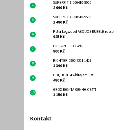
SUPERFIT 1-006410-8000
2 090 Kč
SUPERFIT 1-000518-5500
1 480 Kč
Peter Legwood AEQUOS BUBBLE rosso
925 Kč
CICIBAN ELIOT 496
800 Kč
RICHTER 2900 7211 1421
1 390 Kč
COQUI 8114 white/amulet
480 Kč
GEOX B654TA 0GNHH C8471
1 150 Kč
Kontakt