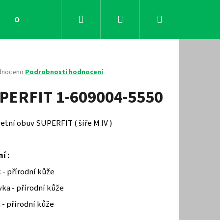
Hledat
Přihlášení
Nákupní
Obchodní podmínky
Kontakty
košík
né
dnoceno
Podrobnosti hodnocení
ení
PERFIT 1-609004-5550
tu
letní obuv SUPERFIT ( šíře M IV )
ček.
í :
 - přírodní kůže
ka - přírodní kůže
Následující
 - přírodní kůže