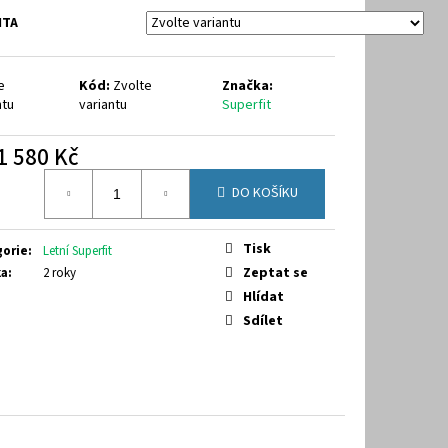
64
NTA
e
Kód:
Zvolte
Značka:
ntu
variantu
Superfit
1 580 Kč
á
DO KOŠÍKU
Tisk
gorie
:
Letní Superfit
Zeptat se
ka
:
2 roky
Hlídat
Sdílet