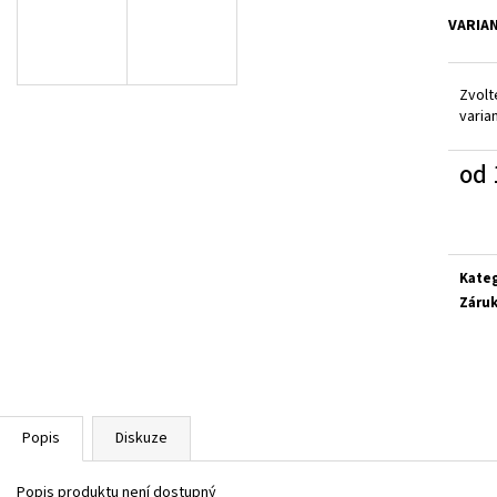
GEOX J65PDB 06K9J CF44D
FISCHER 552346-4
VARIA
1 380 Kč
699 Kč
Zvolt
varia
od
Měrn
cena:
Kate
Záru
Popis
Diskuze
Popis produktu není dostupný