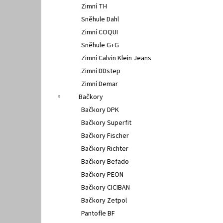
Zimní TH
Sněhule Dahl
Zimní COQUI
Sněhule G+G
Zimní Calvin Klein Jeans
Zimní DDstep
Zimní Demar
Bačkory
Bačkory DPK
Bačkory Superfit
Bačkory Fischer
Bačkory Richter
Bačkory Befado
Bačkory PEON
Bačkory CICIBAN
Bačkory Zetpol
Pantofle BF