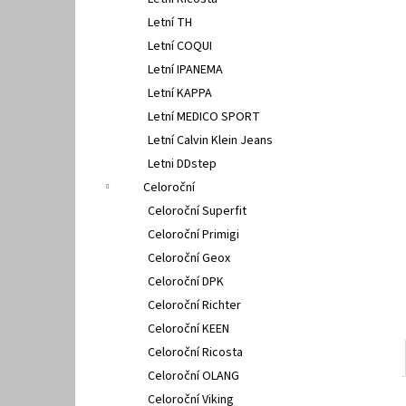
SUPERFIT 1-000279-7070
l
Letní TH
660 Kč
Letní COQUI
Letní IPANEMA
Letní KAPPA
Letní MEDICO SPORT
Letní Calvin Klein Jeans
Letni DDstep
Celoroční
Celoroční Superfit
Celoroční Primigi
Celoroční Geox
Celoroční DPK
Celoroční Richter
Celoroční KEEN
Celoroční Ricosta
Celoroční OLANG
Celoroční Viking