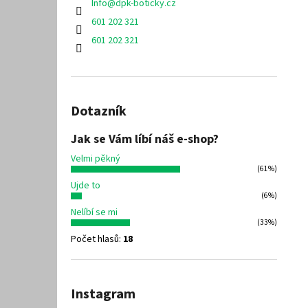
Info
@
dpk-boticky.cz
601 202 321
601 202 321
Dotazník
Jak se Vám líbí náš e-shop?
Velmi pěkný
(61%)
Ujde to
(6%)
Nelíbí se mi
(33%)
Počet hlasů:
18
Instagram