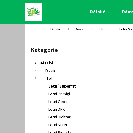
K
Přejít
na
o
Dětské
Dám
obsah
Zpět
Zpět
š
do
do
í
Domů
Dětské
Dívka
Letni
Letní Sup
k
obchodu
obchodu
P
o
Kategorie
Přeskočit
s
kategorie
t
Dětské
r
Dívka
a
Letni
n
Letní Superfit
n
Letní Primigi
í
Letní Geox
p
Letní DPK
a
Letní Richter
n
Letní KEEN
e
Letní Ricosta