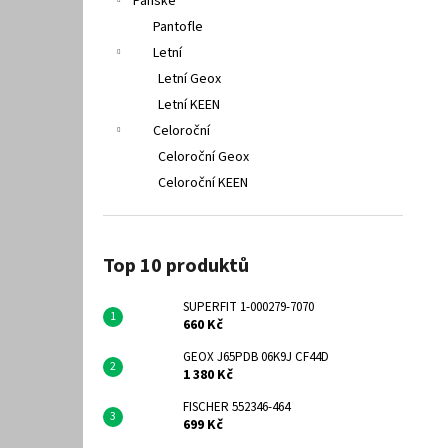
Pánské
Pantofle
Letní
Letní Geox
Letní KEEN
Celoroční
Celoroční Geox
Celoroční KEEN
Top 10 produktů
SUPERFIT 1-000279-7070
660 Kč
GEOX J65PDB 06K9J CF44D
1 380 Kč
FISCHER 552346-464
699 Kč