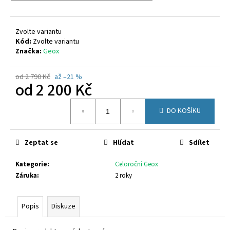
č
u
j
Zvolte variantu
e
Kód:
Zvolte variantu
m
Značka:
Geox
e
od 2 790 Kč
až –21 %
od
2 200 Kč
FISCHER
201631
Měrná
720
DO KOŠÍKU
cena:
Kč
Zeptat se
Hlídat
Sdílet
Kategorie
:
Celoroční Geox
Záruka
:
2 roky
Popis
Diskuze