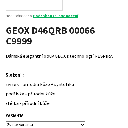
a
j
Průměrné
Neohodnoceno
Podrobnosti hodnocení
í
hodnocení
GEOX D46QRB 00066
produktu
t
je
?
C9999
0,0
z
5
hvězdiček.
Dámská elegantní obuv GEOX s technologií RESPIRA
HLEDAT
Složení :
svršek - přírodní kůže + syntetika
D
podšívka - přírodní kůže
o
p
stélka - přírodní kůže
o
r
VARIANTA
u