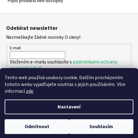
Popis produktu není dostupný
Z
á
Odebírat newsletter
p
Nezmeškejte žádné novinky či slevy!
a
t
E-mail
í
Vložením e-mailu souhlasíte s
podmínkami ochrany
osobních údajů
Tento web používá soubory cookie. Dalším procházením
PŘIHLÁSIT SE
tohoto webu vyjadřujete souhlas s jejich používáním.. Více
informací
zde
.
Nastavení
Vytvořil Shoptet
Copyright 2026
DPK - botičky
. Všechna práva vyhrazena.
Upravit
Odmítnout
Souhlasím
nastavení cookies