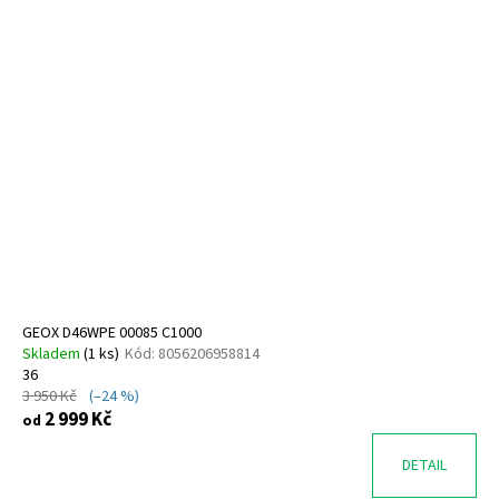
GEOX D46WPE 00085 C1000
Skladem
(
1 ks
)
Kód:
8056206958814
36
3 950 Kč
(–24 %)
2 999 Kč
od
DETAIL