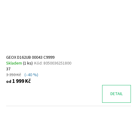
GEOX D162UB 00043 C9999
Skladem
(
1 ks
)
Kód:
8050036251800
37
3 350 Kč
(–40 %)
1 999 Kč
od
DETAIL