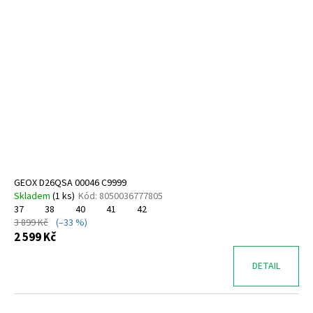
GEOX D26QSA 00046 C9999
Skladem
(
1 ks
)
Kód:
8050036777805
37
38
40
41
42
3 899 Kč
(–33 %)
2 599 Kč
DETAIL