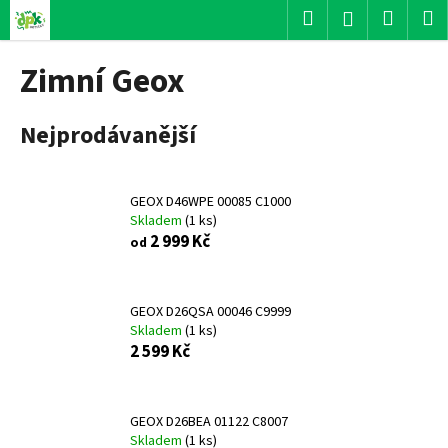
K
Přejít
Hledat
Nákup
M
Přihlášení
na
o
obsah
Zpět
Zpět
košík
š
Zimní Geox
í
C
k
Nejprodávanější
o
p
o
GEOX D46WPE 00085 C1000
t
Skladem
(
1 ks
)
ř
2 999 Kč
od
e
b
u
GEOX D26QSA 00046 C9999
Skladem
(
1 ks
)
j
2 599 Kč
e
t
e
GEOX D26BEA 01122 C8007
n
Skladem
(
1 ks
)