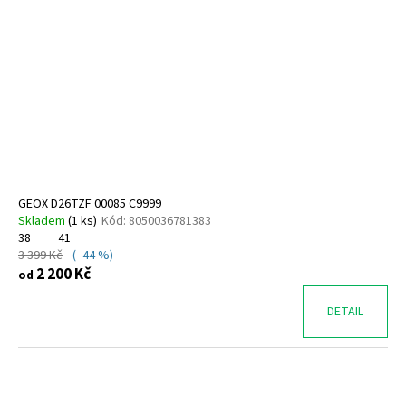
GEOX D26TZF 00085 C9999
Skladem
(
1 ks
)
Kód:
8050036781383
38
41
3 399 Kč
(–44 %)
2 200 Kč
od
DETAIL