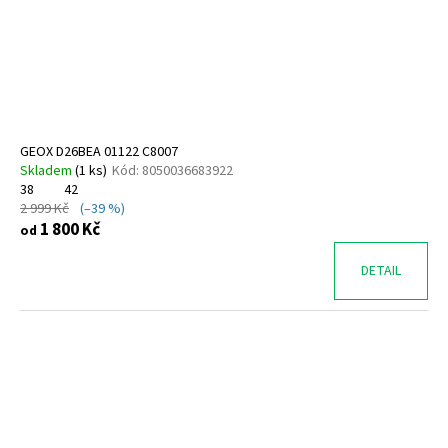
o
d
u
k
t
ů
GEOX D26BEA 01122 C8007
Skladem
(
1 ks
)
Kód:
8050036683922
38
42
2 999 Kč
(–39 %)
1 800 Kč
od
DETAIL