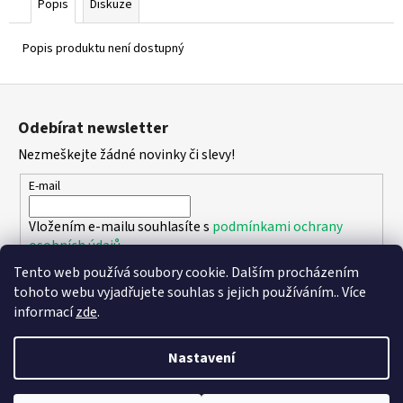
Popis
Diskuze
Popis produktu není dostupný
Z
á
Odebírat newsletter
p
Nezmeškejte žádné novinky či slevy!
a
t
E-mail
í
Vložením e-mailu souhlasíte s
podmínkami ochrany
osobních údajů
Tento web používá soubory cookie. Dalším procházením
PŘIHLÁSIT SE
tohoto webu vyjadřujete souhlas s jejich používáním.. Více
informací
zde
.
Nastavení
Vytvořil Shoptet
Copyright 2026
DPK - botičky
. Všechna práva vyhrazena.
Upravit