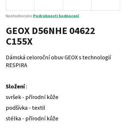
a
j
Průměrné
Neohodnoceno
Podrobnosti hodnocení
í
hodnocení
GEOX D56NHE 04622
produktu
t
je
?
C155X
0,0
z
5
hvězdiček.
Dámská celoroční obuv GEOX s technologií
RESPIRA
HLEDAT
Složení
:
D
svršek - přírodní kůže
o
p
podšívka - textil
o
r
stélka - přírodní kůže
u