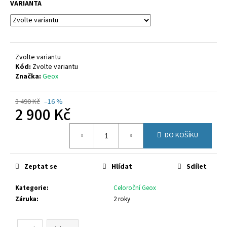
č
VARIANTA
u
j
e
m
e
Zvolte variantu
Kód:
Zvolte variantu
Značka:
Geox
CICIBAN
CROSS
3 490 Kč
–16 %
433
2 900 Kč
800
Kč
Měrná
DO KOŠÍKU
cena:
Zeptat se
Hlídat
Sdílet
Kategorie
:
Celoroční Geox
Záruka
:
2 roky