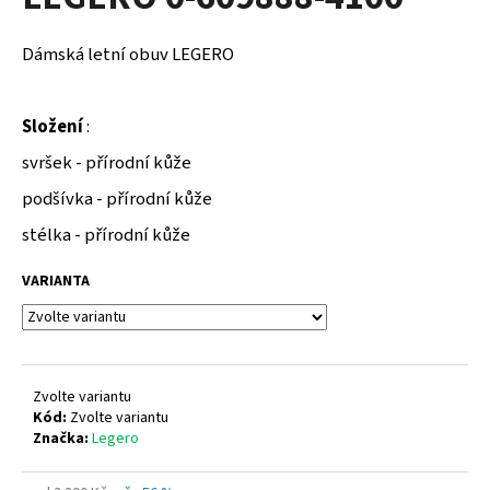
je
a
0,0
z
j
Dámská letní obuv LEGERO
5
í
hvězdiček.
t
Složení
:
?
svršek - přírodní kůže
podšívka - přírodní kůže
stélka - přírodní kůže
HLEDAT
VARIANTA
D
o
p
Zvolte variantu
o
Kód:
Zvolte variantu
Značka:
Legero
r
u