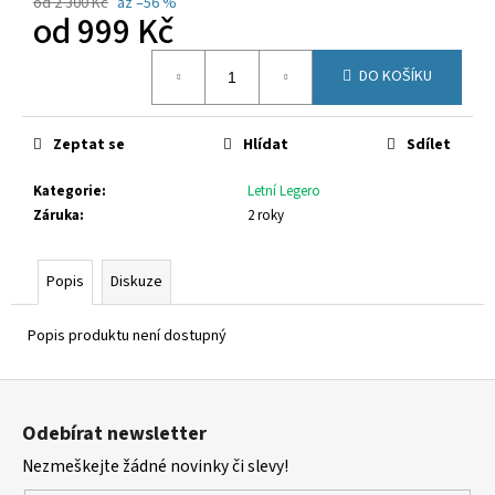
č
od 2 300 Kč
až –56 %
od
999 Kč
u
j
Měrná
e
DO KOŠÍKU
cena:
m
e
Zeptat se
Hlídat
Sdílet
GEOX
Kategorie
:
Letní Legero
J65PDB
Záruka
:
2 roky
06K9J
CF44D
1
Popis
Diskuze
380
Kč
Popis produktu není dostupný
Z
á
Odebírat newsletter
p
Nezmeškejte žádné novinky či slevy!
a