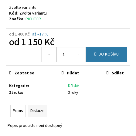
č
u
Zvolte variantu
j
Kód:
Zvolte variantu
Značka:
RICHTER
e
m
e
od 1 400 Kč
až –17 %
od
1 150 Kč
Měrná
RICOSTA
DO KOŠÍKU
cena:
3501202/340
1
300
Zeptat se
Hlídat
Sdílet
Kč
Původně:
1
Kategorie
:
Dětské
580
Záruka
:
2 roky
Kč
Popis
Diskuze
Popis produktu není dostupný