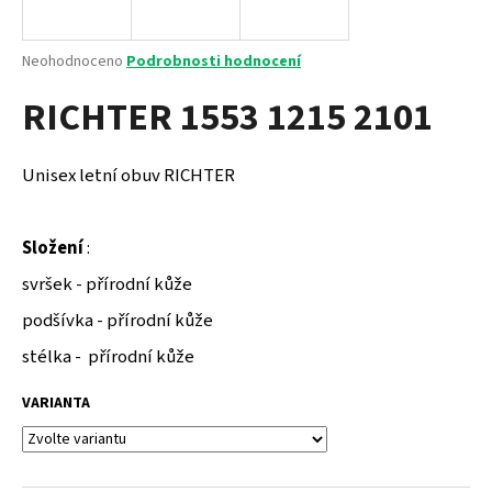
a
j
Průměrné
Neohodnoceno
Podrobnosti hodnocení
í
hodnocení
RICHTER 1553 1215 2101
produktu
t
je
?
0,0
z
Unisex letní obuv RICHTER
5
hvězdiček.
Složení
:
HLEDAT
svršek - přírodní kůže
podšívka - přírodní kůže
D
stélka - přírodní kůže
o
p
VARIANTA
o
r
u