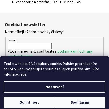
Voděodolná membrána GORE-TEX® bez PFAS
Z
á
Odebírat newsletter
p
Nezmeškejte žádné novinky či slevy!
a
t
E-mail
í
Vložením e-mailu souhlasíte s
podmínkami ochrany
osobních údajů
Tento web používá soubory cookie. Dalším procházením
PŘIHLÁSIT SE
tohoto webu vyjadřujete souhlas s jejich používáním.. Více
informací
zde
.
Nastavení
Vytvořil Shoptet
Copyright 2026
DPK - botičky
. Všechna práva vyhrazena.
Upravit
Odmítnout
Souhlasím
nastavení cookies