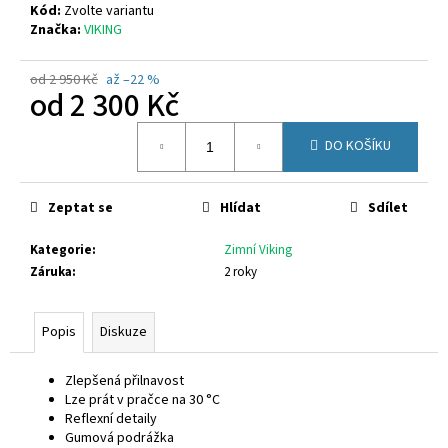
č
Kód:
Zvolte variantu
u
Značka:
VIKING
j
e
od 2 950 Kč
až –22 %
m
od
2 300 Kč
e
Měrná
DO KOŠÍKU
cena:
RICHTER
9150
2295
Zeptat se
Hlídat
Sdílet
7600
770
Kategorie
:
Zimní Viking
Kč
Záruka
:
2 roky
Popis
Diskuze
Zlepšená přilnavost
Lze prát v pračce na 30 °C
Reflexní detaily
Gumová podrážka