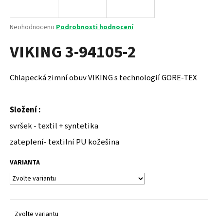
a
j
Průměrné
Neohodnoceno
Podrobnosti hodnocení
í
hodnocení
VIKING 3-94105-2
produktu
t
je
?
0,0
z
Chlapecká zimní obuv VIKING s technologií GORE-TEX
5
hvězdiček.
Složení :
HLEDAT
svršek - textil + syntetika
zateplení- textilní PU kožešina
D
VARIANTA
o
p
o
r
u
Zvolte variantu