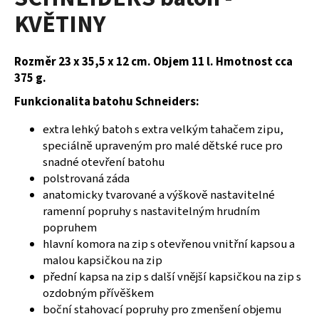
je
a
KVĚTINY
0,0
z
j
5
í
hvězdiček.
Rozměr 23 x 35,5 x 12 cm. Objem 11 l. Hmotnost cca
t
375 g.
?
Funkcionalita batohu Schneiders:
extra lehký batoh s extra velkým tahačem zipu,
speciálně upraveným pro malé dětské ruce pro
snadné otevření batohu
HLEDAT
polstrovaná záda
anatomicky tvarované a výškově nastavitelné
ramenní popruhy s nastavitelným hrudním
D
popruhem
o
hlavní komora na zip s otevřenou vnitřní kapsou a
p
malou kapsičkou na zip
o
přední kapsa na zip s další vnější kapsičkou na zip s
r
ozdobným přívěškem
u
boční stahovací popruhy pro zmenšení objemu