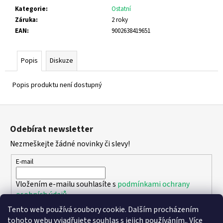
Kategorie
:
Ostatní
Záruka
:
2 roky
EAN
:
9002638419651
Popis
Diskuze
Popis produktu není dostupný
Z
á
Odebírat newsletter
p
Nezmeškejte žádné novinky či slevy!
a
t
E-mail
í
Vložením e-mailu souhlasíte s
podmínkami ochrany
osobních údajů
Tento web používá soubory cookie. Dalším procházením
PŘIHLÁSIT SE
tohoto webu vyjadřujete souhlas s jejich používáním.. Více