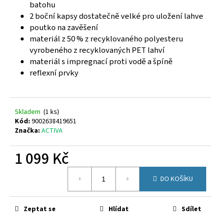
č
batohu
u
2 boční kapsy dostatečně velké pro uložení lahve
j
poutko na zavěšení
e
materiál z 50 % z recyklovaného polyesteru
m
vyrobeného z recyklovaných PET lahví
e
materiál s impregnací proti vodě a špíně
reflexní prvky
SUPERFIT
1-
000279-
7070
Skladem
(
1 ks
)
Kód:
9002638419651
660
Značka:
ACTIVA
Kč
1 099 Kč
Měrná
DO KOŠÍKU
cena:
Zeptat se
Hlídat
Sdílet