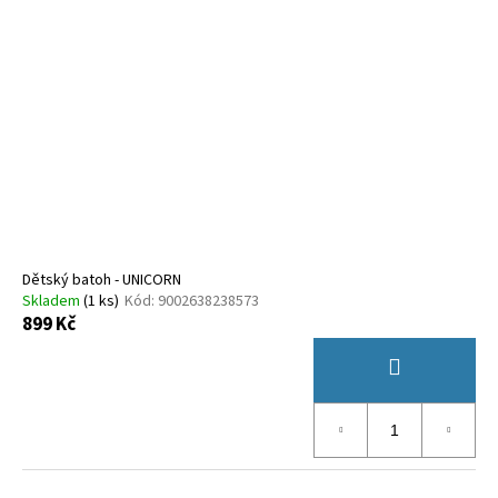
Dětský batoh - UNICORN
Skladem
(
1 ks
)
Kód:
9002638238573
899 Kč