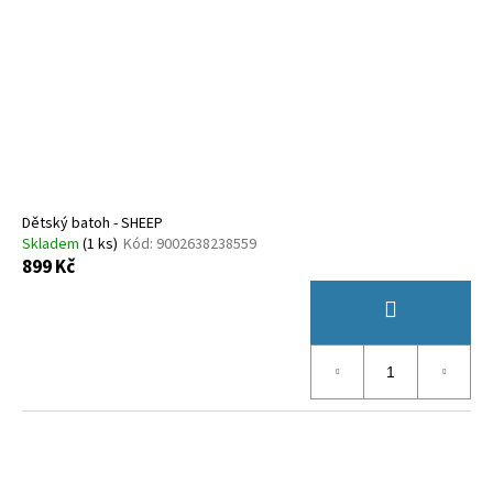
Dětský batoh - SHEEP
Skladem
(
1 ks
)
Kód:
9002638238559
899 Kč