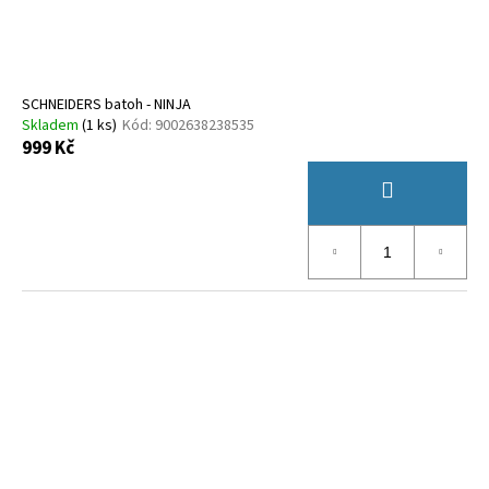
SCHNEIDERS batoh - NINJA
Skladem
(
1 ks
)
Kód:
9002638238535
999 Kč