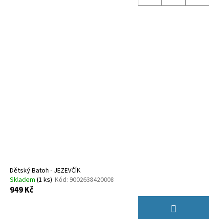
Dětský Batoh - JEZEVČÍK
Skladem
(
1 ks
)
Kód:
9002638420008
949 Kč