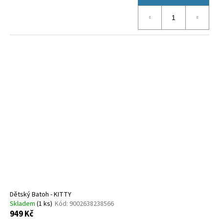
Dětský Batoh - KITTY
Skladem
(
1 ks
)
Kód:
9002638238566
949 Kč