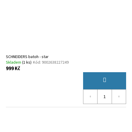
SCHNEIDERS batoh - star
Skladem
(
1 ks
)
Kód:
9002638227249
999 Kč