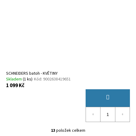
SCHNEIDERS batoh - KVĚTINY
Skladem
(
1 ks
)
Kód:
9002638419651
1 099 Kč
13
položek celkem
O