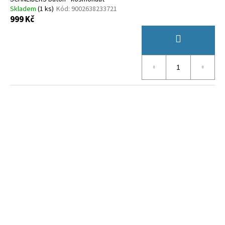
Skladem
(
1 ks
)
Kód:
9002638233721
999 Kč