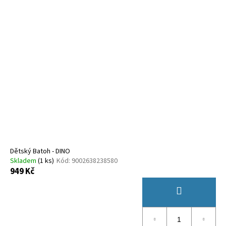
Dětský Batoh - DINO
Skladem
(
1 ks
)
Kód:
9002638238580
949 Kč