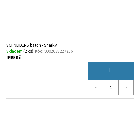
SCHNEIDERS batoh - Sharky
Skladem
(
2 ks
)
Kód:
9002638227256
999 Kč