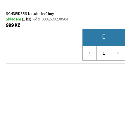
SCHNEIDERS batoh - květiny
Skladem
(
1 ks
)
Kód:
9002638238504
999 Kč