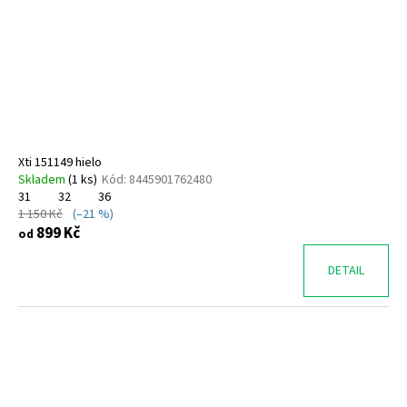
Xti 151149 hielo
Skladem
(
1 ks
)
Kód:
8445901762480
31
32
36
1 150 Kč
(–21 %)
899 Kč
od
DETAIL