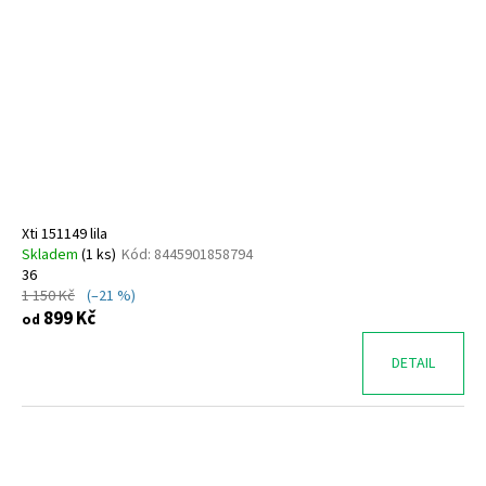
Xti 151149 lila
Skladem
(
1 ks
)
Kód:
8445901858794
36
1 150 Kč
(–21 %)
899 Kč
od
DETAIL