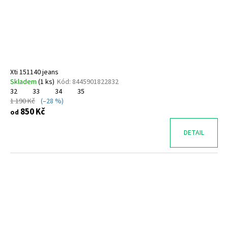
č
u
j
e
m
e
Xti 151140 jeans
Skladem
(
1 ks
)
Kód:
8445901822832
GEOX
32
33
34
35
J65PCA
1 190 Kč
(–28 %)
06K9J
850 Kč
od
C3B3A
1
DETAIL
380
Kč