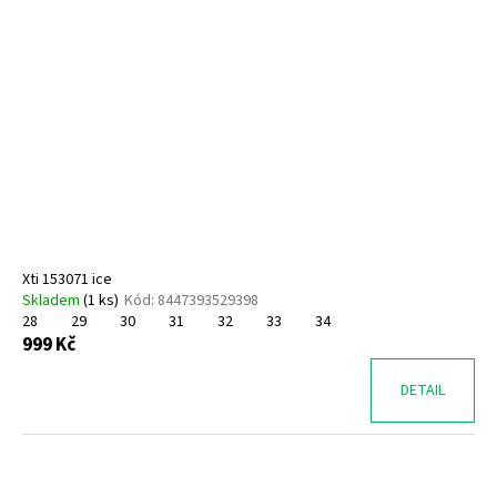
Xti 153071 ice
Skladem
(
1 ks
)
Kód:
8447393529398
28
29
30
31
32
33
34
999 Kč
DETAIL