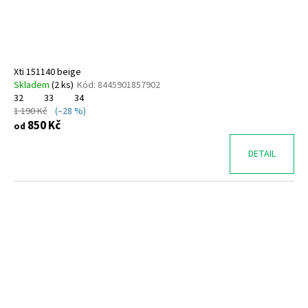
t
u
a
ů
k
j
t
í
ů
t
Xti 151140 beige
?
Skladem
(
2 ks
)
Kód:
8445901857902
32
33
34
1 190 Kč
(–28 %)
850 Kč
od
DETAIL
HLEDAT
D
o
p
o
r
u