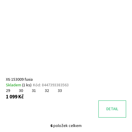
Xti 153009 fuxia
Skladem
(
1 ks
)
Kód:
8447393383563
29
30
31
32
33
1 099 Kč
DETAIL
6
položek celkem
O