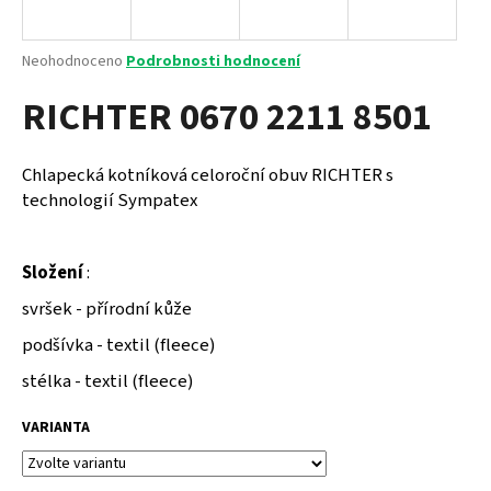
a
j
Průměrné
Neohodnoceno
Podrobnosti hodnocení
í
hodnocení
RICHTER 0670 2211 8501
produktu
t
je
?
0,0
z
Chlapecká kotníková celoroční obuv RICHTER s
5
technologií Sympatex
hvězdiček.
HLEDAT
Složení
:
svršek - přírodní kůže
podšívka - textil (fleece)
D
o
stélka - textil (fleece)
p
o
VARIANTA
r
u