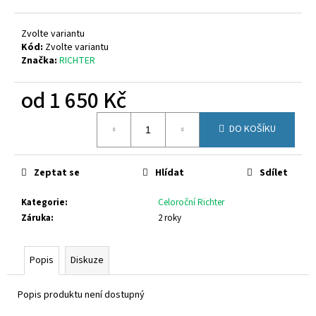
č
u
j
Zvolte variantu
e
Kód:
Zvolte variantu
Značka:
RICHTER
m
e
od
1 650 Kč
Měrná
VIKING
DO KOŠÍKU
cena:
3-
55100-
277
Zeptat se
Hlídat
Sdílet
2
749
Kč
Kategorie
:
Celoroční Richter
Záruka
:
2 roky
Popis
Diskuze
Popis produktu není dostupný