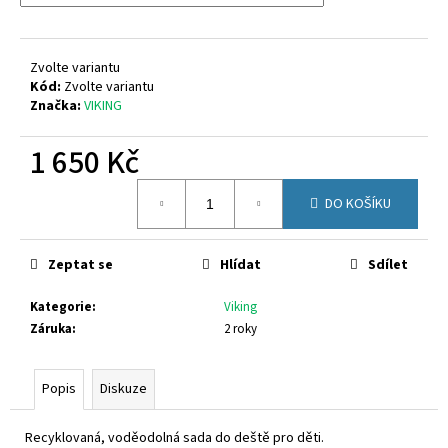
č
u
j
e
Zvolte variantu
m
Kód:
Zvolte variantu
Značka:
VIKING
e
1 650 Kč
CICIBAN
DENIM
Měrná
DO KOŠÍKU
462
cena:
1
020
Kč
Zeptat se
Hlídat
Sdílet
Kategorie
:
Viking
Záruka
:
2 roky
Popis
Diskuze
Recyklovaná, voděodolná sada do deště pro děti.