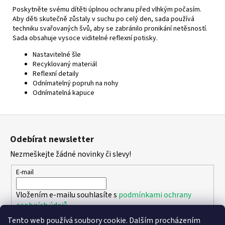
Poskytněte svému dítěti úplnou ochranu před vlhkým počasím.
Aby děti skutečně zůstaly v suchu po celý den, sada používá
techniku ​​svařovaných švů, aby se zabránilo pronikání netěsností.
Sada obsahuje vysoce viditelné reflexní potisky.
Nastavitelné šle
Recyklovaný materiál
Reflexní detaily
Odnímatelný popruh na nohy
Odnímatelná kapuce
Z
á
Odebírat newsletter
p
Nezmeškejte žádné novinky či slevy!
a
t
E-mail
í
Vložením e-mailu souhlasíte s
podmínkami ochrany
osobních údajů
Tento web používá soubory cookie. Dalším procházením