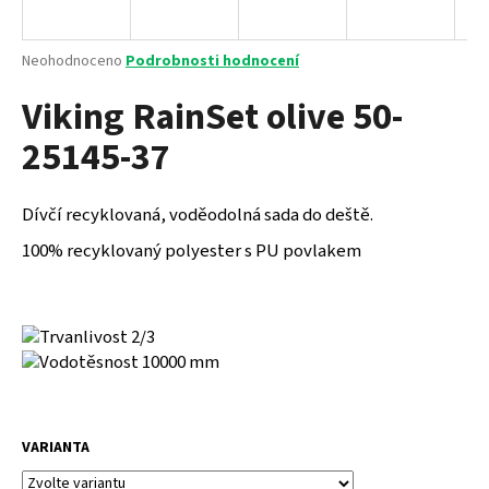
a
j
Průměrné
Neohodnoceno
Podrobnosti hodnocení
í
hodnocení
Viking RainSet olive 50-
produktu
t
je
?
25145-37
0,0
z
5
hvězdiček.
Dívčí recyklovaná, voděodolná sada do deště.
100% recyklovaný polyester s PU povlakem
HLEDAT
D
o
p
o
r
VARIANTA
u