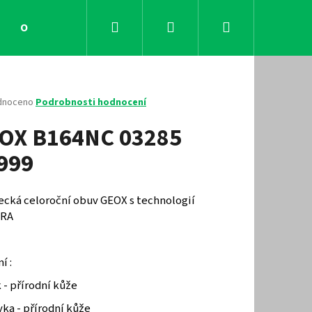
Hledat
Přihlášení
Nákupní
Obchodní podmínky
Kontakty
košík
né
dnoceno
Podrobnosti hodnocení
ení
OX B164NC 03285
tu
999
ček.
ecká celoroční obuv GEOX s technologií
IRA
í :
Následující
 - přírodní kůže
ka - přírodní kůže