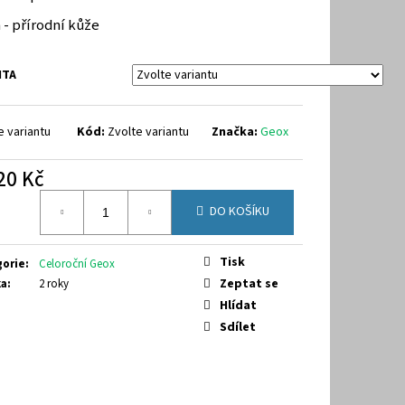
288A
 - přírodní kůže
NTA
e variantu
Kód:
Zvolte variantu
Značka:
Geox
20 Kč
á
DO KOŠÍKU
Tisk
gorie
:
Celoroční Geox
Zeptat se
ka
:
2 roky
Hlídat
Sdílet