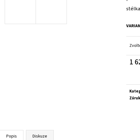
RICOSTA 3501202/340
D.D.STEP H077-61
stélka
1 300 Kč
1 090 Kč
Původně:
1 580 Kč
Původně:
1 290 Kč
VARIA
Zvolt
1 6
Měrn
cena:
Kate
Záru
Popis
Diskuze