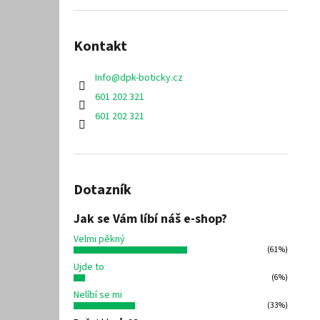
Kontakt
Info
@
dpk-boticky.cz
601 202 321
601 202 321
Dotazník
Jak se Vám líbí náš e-shop?
Velmi pěkný
(61%)
Ujde to
(6%)
Nelíbí se mi
(33%)