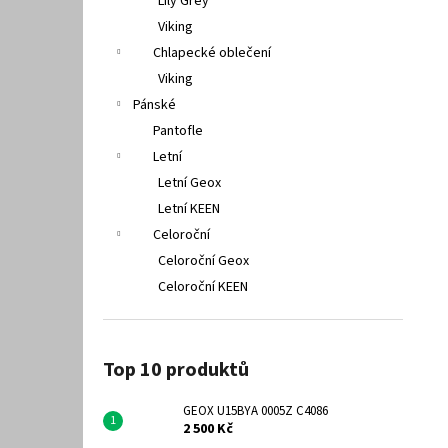
Lily Grey
Viking
Chlapecké oblečení
Viking
Pánské
Pantofle
Letní
Letní Geox
Letní KEEN
Celoroční
Celoroční Geox
Celoroční KEEN
Top 10 produktů
GEOX U15BYA 0005Z C4086
2 500 Kč