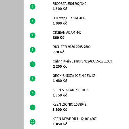
RICOSTA 3501202/340
1 300 Kč
D.D.step H077-61288A
1 090 Kč
CICIBAN ADAM 440
860 Kč
RICHTER 9150 2295 7600
770 Kč
Calvin Klein Jeans V4B2-83055-1251999
2 200 Kč
GEOX B453ZA 02214 C8W1Z
1 480 Kč
KEEN SEACAMP 1028851
1 350 Kč
KEEN ZIONIC 1028043
3 500 Kč
KEEN NEWPORT H2 1014267
1 450 Kč