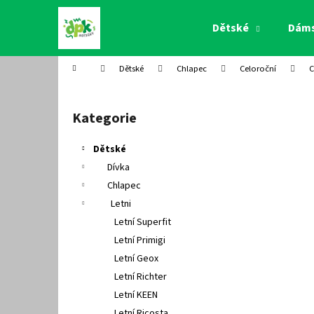
K
Přejít
na
o
Dětské
Dám
obsah
Zpět
Zpět
š
do
do
í
Domů
Dětské
Chlapec
Celoroční
C
k
obchodu
obchodu
P
o
Kategorie
Přeskočit
s
kategorie
t
Dětské
r
Dívka
a
Chlapec
n
Letni
n
Letní Superfit
í
Letní Primigi
p
Letní Geox
a
Letní Richter
n
Letní KEEN
e
Letní Ricosta