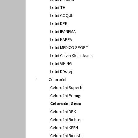
GEOX U15BYA 0005Z C4086
l
Letní TH
2 500 Kč
Letní COQUI
Letní DPK
Letní IPANEMA
Letní KAPPA
Letní MEDICO SPORT
Letní Calvin Klein Jeans
Letní VIKING
Letní DDstep
Celoroční
Celoroční Superfit
Celoroční Primigi
Celoroční Geox
Celoroční DPK
Celoroční Richter
Celoroční KEEN
Celoroční Ricosta