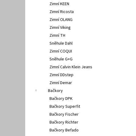
Zimní KEEN
Zimní Ricosta
Zimní OLANG
Zimní Viking
Zimní TH
Sněhule Dahl
Zimní COQUI
Sněhule G+G
Zimní Calvin Klein Jeans
Zimní DDstep
Zimní Demar
Bačkory
Bačkory DPK
Bačkory Superfit
Bačkory Fischer
Bačkory Richter
Bačkory Befado