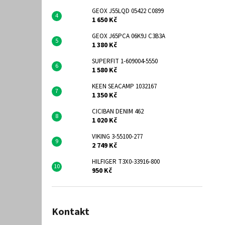
GEOX J55LQD 05422 C0899
1 650 Kč
GEOX J65PCA 06K9J C3B3A
1 380 Kč
SUPERFIT 1-609004-5550
1 580 Kč
KEEN SEACAMP 1032167
1 350 Kč
CICIBAN DENIM 462
1 020 Kč
VIKING 3-55100-277
2 749 Kč
HILFIGER T3X0-33916-800
950 Kč
Kontakt