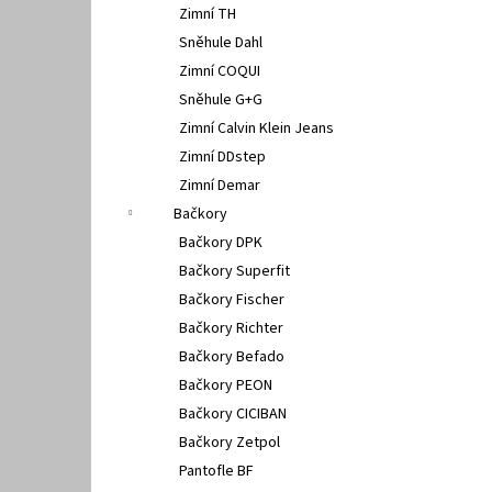
Zimní TH
Sněhule Dahl
Zimní COQUI
Sněhule G+G
Zimní Calvin Klein Jeans
Zimní DDstep
Zimní Demar
Bačkory
Bačkory DPK
Bačkory Superfit
Bačkory Fischer
Bačkory Richter
Bačkory Befado
Bačkory PEON
Bačkory CICIBAN
Bačkory Zetpol
Pantofle BF