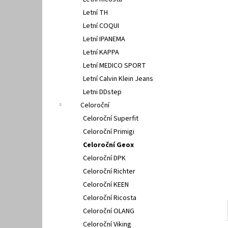
PETER LEGWOOD AEQUOS DOLPHIN BLU
l
SCURO
Letní TH
1 495 Kč
Letní COQUI
Letní IPANEMA
Letní KAPPA
Letní MEDICO SPORT
Letní Calvin Klein Jeans
Letni DDstep
Celoroční
Celoroční Superfit
Celoroční Primigi
Celoroční Geox
Celoroční DPK
Celoroční Richter
Celoroční KEEN
Celoroční Ricosta
Celoroční OLANG
Celoroční Viking