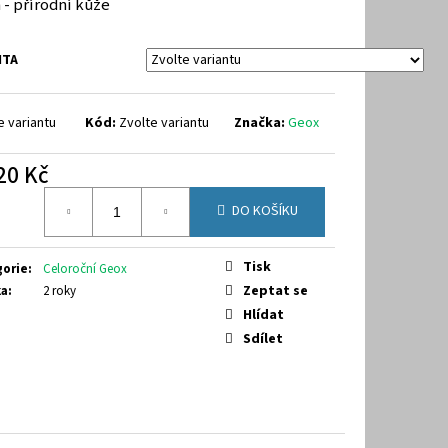
 - přírodní kůže
40
NTA
e variantu
Kód:
Zvolte variantu
Značka:
Geox
20 Kč
á
DO KOŠÍKU
Tisk
gorie
:
Celoroční Geox
Zeptat se
ka
:
2 roky
Hlídat
Sdílet