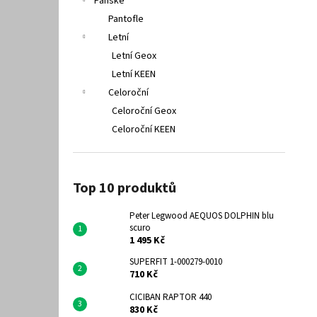
Pánské
Pantofle
Letní
Letní Geox
Letní KEEN
Celoroční
Celoroční Geox
Celoroční KEEN
Top 10 produktů
Peter Legwood AEQUOS DOLPHIN blu
scuro
1 495 Kč
SUPERFIT 1-000279-0010
710 Kč
CICIBAN RAPTOR 440
830 Kč