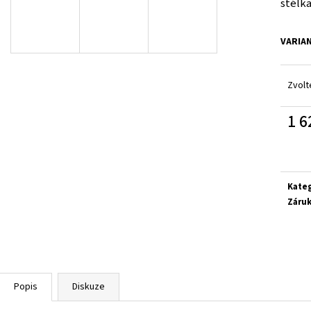
stélka
SUPERFIT 1-000279-0010
CICIBAN RAPTOR 4
710 Kč
830 Kč
VARIA
Zvolt
1 6
Měrn
cena:
Kate
Záru
Popis
Diskuze