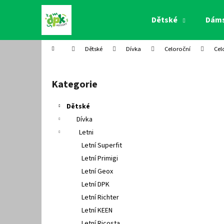
K
Přejít
na
o
Dětské
Dám
obsah
Zpět
Zpět
š
do
do
í
Domů
Dětské
Dívka
Celoroční
Cel
k
obchodu
obchodu
P
o
Kategorie
Přeskočit
s
kategorie
t
Dětské
r
Dívka
a
Letni
n
Letní Superfit
n
Letní Primigi
í
Letní Geox
p
Letní DPK
a
Letní Richter
n
Letní KEEN
e
Letní Ricosta