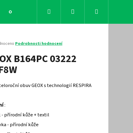
Hledat
Přihlášení
Nákupní
Obchodní podmínky
Kontakty
košík
né
dnoceno
Podrobnosti hodnocení
ení
OX B164PC 03222
tu
F8W
ček.
 celoroční obuv GEOX s technologií RESPIRA
ní
:
 - přírodní kůže + textil
Následující
ka - přírodní kůže