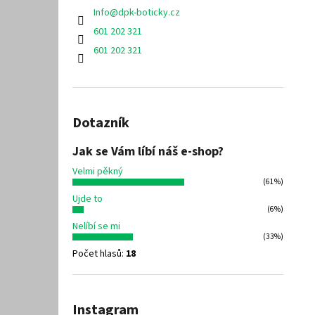
Info
@
dpk-boticky.cz
601 202 321
601 202 321
Dotazník
Jak se Vám líbí náš e-shop?
Velmi pěkný
(61%)
Ujde to
(6%)
Nelíbí se mi
(33%)
Počet hlasů:
18
Instagram