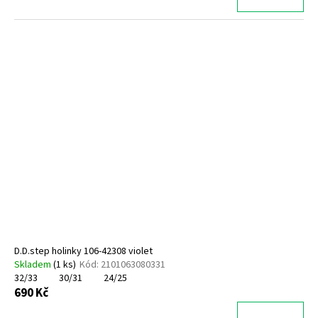
D.D.step holinky 106-42308 violet
Skladem
(
1 ks
)
Kód:
2101063080331
32/33
30/31
24/25
690 Kč