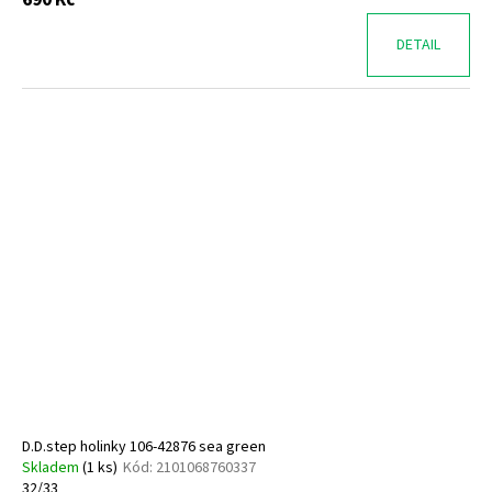
DETAIL
D.D.step holinky 106-42876 sea green
Skladem
(
1 ks
)
Kód:
2101068760337
32/33