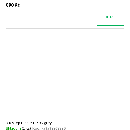
690 Kč
DETAIL
D.D.step F100-61859A grey
Skladem
(
1 ks
)
Kód:
758589368836