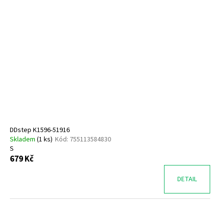
DDstep K1596-51916
Skladem
(
1 ks
)
Kód:
755113584830
S
679 Kč
DETAIL