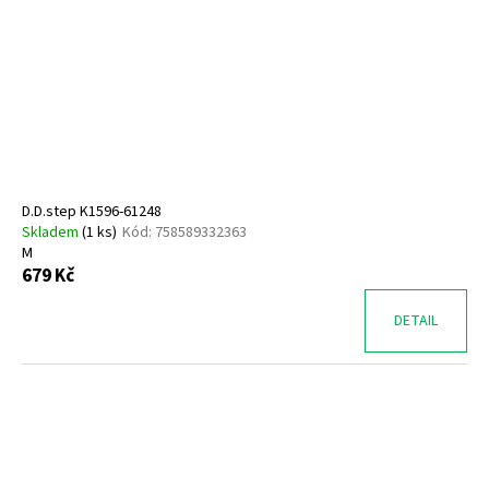
D.D.step K1596-61248
Skladem
(
1 ks
)
Kód:
758589332363
M
679 Kč
DETAIL