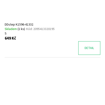
t
u
a
ů
k
j
t
í
ů
t
DDstep K1596-41332
?
Skladem
(
1 ks
)
Kód:
2095413320195
S
649 Kč
DETAIL
HLEDAT
D
o
p
o
r
u