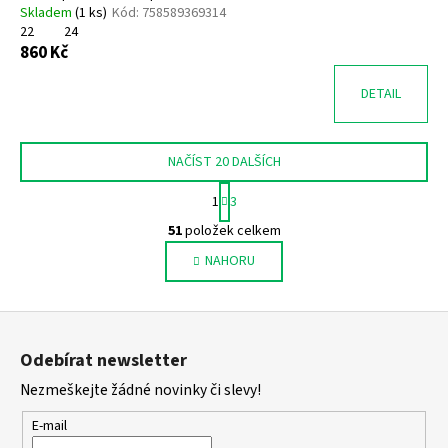
Skladem
(
1 ks
)
Kód:
758589369314
22
24
860 Kč
DETAIL
NAČÍST 20 DALŠÍCH
S
1
3
t
O
r
51
položek celkem
v
á
NAHORU
l
n
k
á
o
d
Z
v
a
á
á
c
Odebírat newsletter
n
p
í
í
Nezmeškejte žádné novinky či slevy!
p
a
r
t
E-mail
v