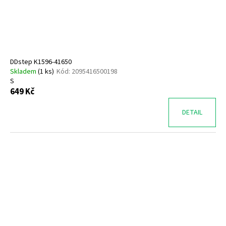
č
u
j
e
m
e
DDstep K1596-41650
Skladem
(
1 ks
)
Kód:
2095416500198
S
SUPERFIT
649 Kč
1-
000279-
7070
DETAIL
660
Kč