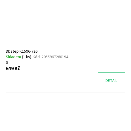
DDstep K1596-726
Skladem
(
1 ks
)
Kód:
2055967260194
S
649 Kč
DETAIL