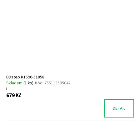
DDstep K1596-51858
Skladem
(
1 ks
)
Kód:
755113585042
L
679 Kč
DETAIL