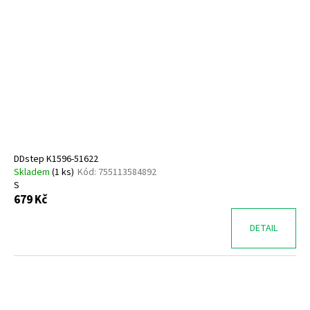
DDstep K1596-51622
Skladem
(
1 ks
)
Kód:
755113584892
S
679 Kč
DETAIL