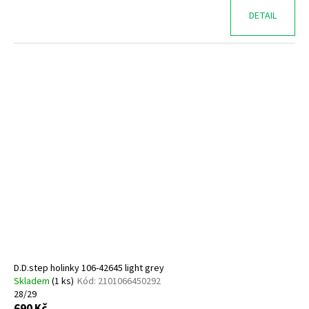
DETAIL
D.D.step holinky 106-42645 light grey
Skladem
(
1 ks
)
Kód:
2101066450292
28/29
690 Kč