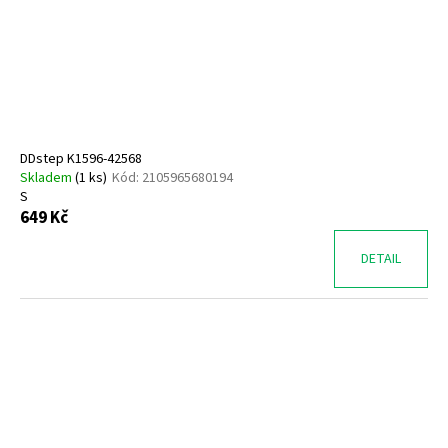
DDstep K1596-42568
Skladem
(
1 ks
)
Kód:
2105965680194
S
649 Kč
DETAIL