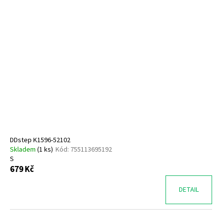
DDstep K1596-52102
Skladem
(
1 ks
)
Kód:
755113695192
S
679 Kč
DETAIL