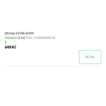
DDstep K1596-42304
Skladem
(
1 ks
)
Kód:
2105963040198
S
649 Kč
DETAIL