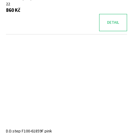
22
860 Kč
DETAIL
D.D.step F100-61859F pink