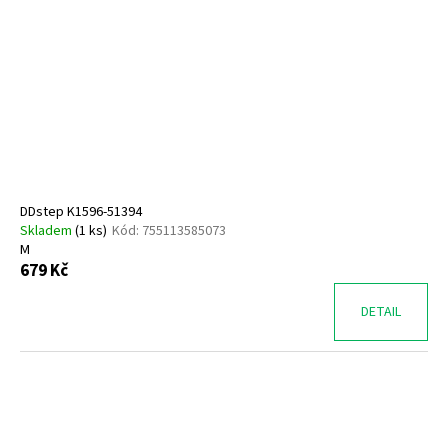
DDstep K1596-51394
Skladem
(
1 ks
)
Kód:
755113585073
M
679 Kč
DETAIL