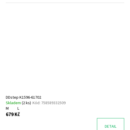
DDstep K1596-61702
Skladem
(
2 ks
)
Kód:
758589332509
M
L
679 Kč
DETAIL