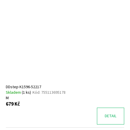
DDstep K1596-52217
Skladem
(
1 ks
)
Kód:
755113695178
M
679 Kč
DETAIL