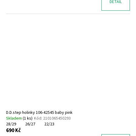
DETAIL
D.D.step holinky 106-42545 baby pink
Skladem
(
1 ks
)
Kód:
2101065450293
28/29
26/27
22/23
690 Kč