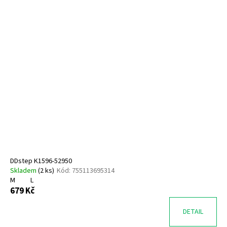
DDstep K1596-52950
Skladem
(
2 ks
)
Kód:
755113695314
M
L
679 Kč
DETAIL