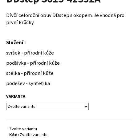
je
a
0,0
z
j
Dívčí celoroční obuv DDstep s okopem. Je vhodná pro
5
í
první krůčky.
hvězdiček.
t
?
Složení :
svršek - přírodní kůže
podšívka - přírodní kůže
HLEDAT
stélka - přírodní kůže
podešev - syntetika
VARIANTA
D
o
p
o
r
Zvolte variantu
u
Kód:
Zvolte variantu