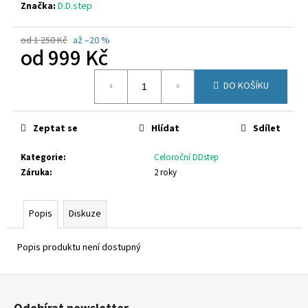
č
Značka:
D.D.step
u
j
od 1 250 Kč
až –20 %
e
od
999 Kč
m
Měrná
e
DO KOŠÍKU
cena:
SUPERFIT
Zeptat se
Hlídat
Sdílet
1-
000547-
5500
Kategorie
:
Celoroční DDstep
1
Záruka
:
2 roky
300
Kč
Původně:
Popis
Diskuze
1
620
Kč
Popis produktu není dostupný
Z
á