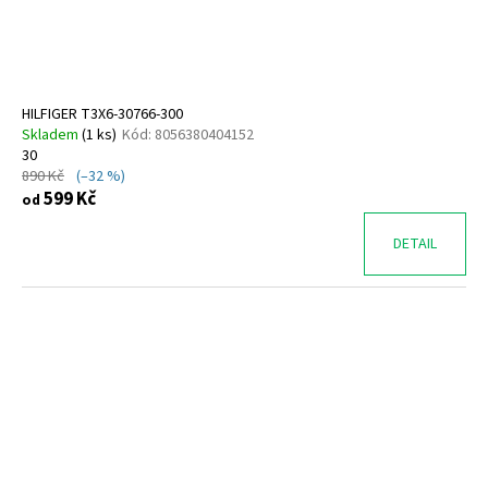
t
u
a
ů
k
j
t
í
ů
t
HILFIGER T3X6-30766-300
?
Skladem
(
1 ks
)
Kód:
8056380404152
30
890 Kč
(–32 %)
599 Kč
od
DETAIL
HLEDAT
D
o
p
o
r
u