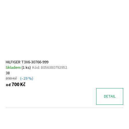
HILFIGER T3X6-30766-999
Skladem
(
1 ks
)
Kód:
8056380792952
38
890 Kč
(–29 %)
700 Kč
od
DETAIL