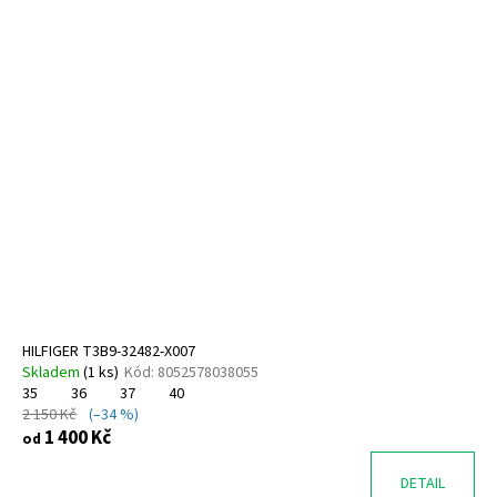
HILFIGER T3B9-32482-X007
Skladem
(
1 ks
)
Kód:
8052578038055
35
36
37
40
2 150 Kč
(–34 %)
1 400 Kč
od
DETAIL