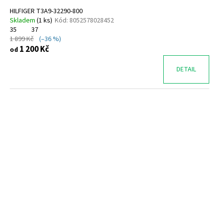
HILFIGER T3A9-32290-800
Skladem
(
1 ks
)
Kód:
8052578028452
35
37
1 899 Kč
(–36 %)
1 200 Kč
od
DETAIL