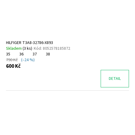
č
u
j
e
m
e
HILFIGER T3A8-32786-X893
Skladem
(
3 ks
)
Kód:
8052578185872
FISCHER
35
36
37
38
641631-
790 Kč
(–24 %)
669
600 Kč
640
Kč
DETAIL