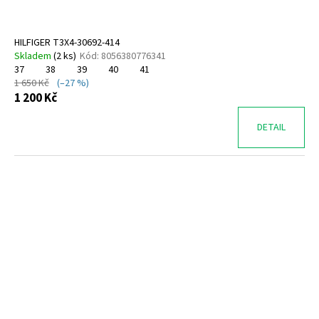
HILFIGER T3X4-30692-414
Skladem
(
2 ks
)
Kód:
8056380776341
37
38
39
40
41
1 650 Kč
(–27 %)
1 200 Kč
DETAIL