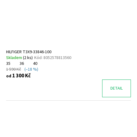
HILFIGER T3X9-33846-100
Skladem
(
2 ks
)
Kód:
8052578813560
35
36
40
1 590 Kč
(–18 %)
1 300 Kč
od
DETAIL