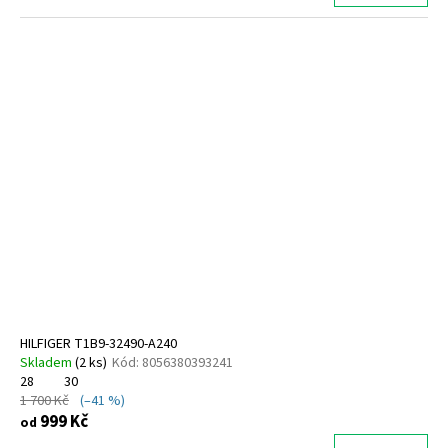
HILFIGER T1B9-32490-A240
Skladem
(
2 ks
)
Kód:
8056380393241
28
30
1 700 Kč
(–41 %)
999 Kč
od