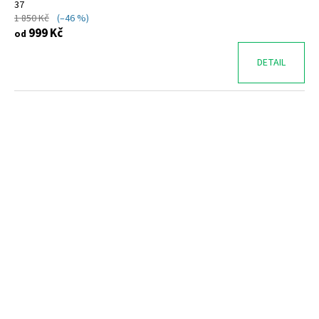
37
1 850 Kč
(–46 %)
999 Kč
od
DETAIL