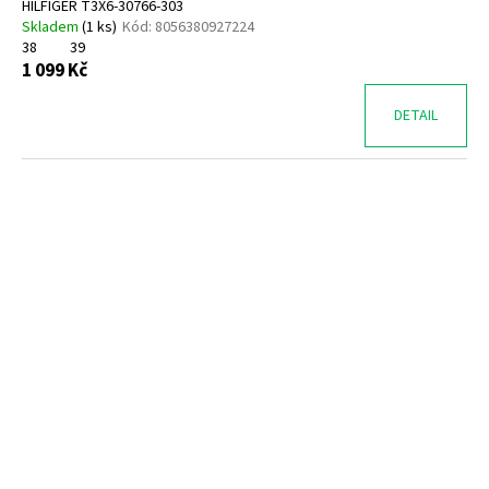
HILFIGER T3X6-30766-303
Skladem
(
1 ks
)
Kód:
8056380927224
38
39
1 099 Kč
DETAIL