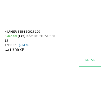
HILFIGER T3B4-30925-100
Skladem
(
1 ks
)
Kód:
8056380510198
35
1 990 Kč
(–34 %)
1 300 Kč
od
DETAIL