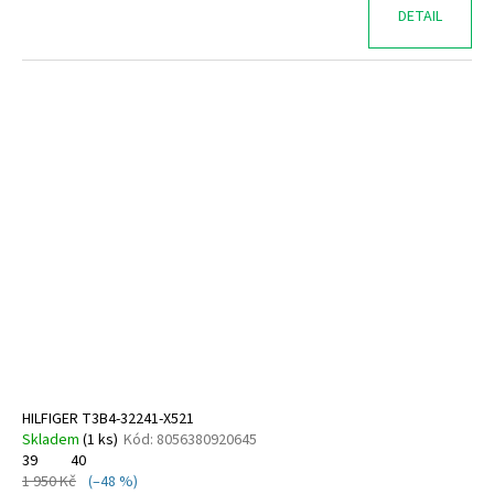
DETAIL
HILFIGER T3B4-32241-X521
Skladem
(
1 ks
)
Kód:
8056380920645
39
40
1 950 Kč
(–48 %)