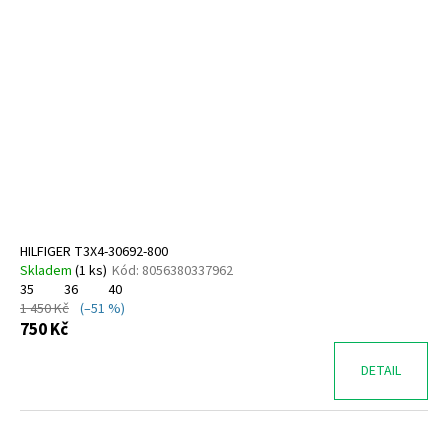
HILFIGER T3X4-30692-800
Skladem
(
1 ks
)
Kód:
8056380337962
35
36
40
1 450 Kč
(–51 %)
750 Kč
DETAIL