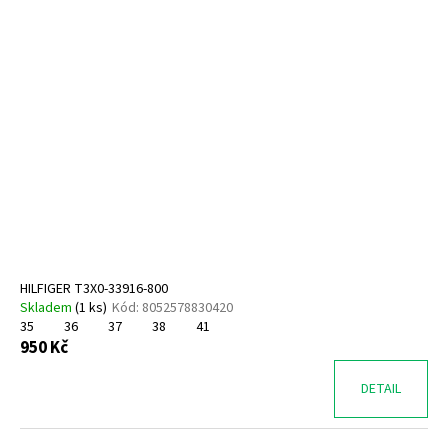
HILFIGER T3X0-33916-800
Skladem
(
1 ks
)
Kód:
8052578830420
35
36
37
38
41
950 Kč
DETAIL