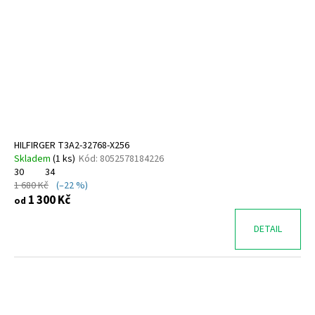
HILFIRGER T3A2-32768-X256
Skladem
(
1 ks
)
Kód:
8052578184226
30
34
1 680 Kč
(–22 %)
1 300 Kč
od
DETAIL