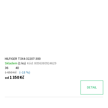
HILFIGER T3X4-32207-300
Skladem
(
1 ks
)
Kód:
8056380924629
36
40
1 650 Kč
(–18 %)
1 350 Kč
od
DETAIL