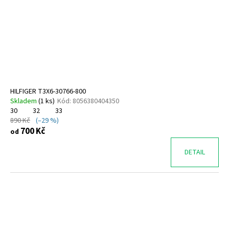
HILFIGER T3X6-30766-800
Skladem
(
1 ks
)
Kód:
8056380404350
30
32
33
890 Kč
(–29 %)
700 Kč
od
DETAIL