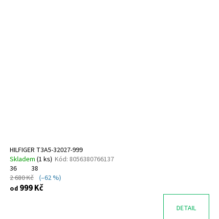
HILFIGER T3A5-32027-999
Skladem
(
1 ks
)
Kód:
8056380766137
36
38
2 680 Kč
(–62 %)
999 Kč
od
DETAIL