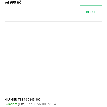
999 Kč
od
DETAIL
HILFIGER T3B4-32247-800
Skladem
(
1 ks
)
Kód:
8056380922014