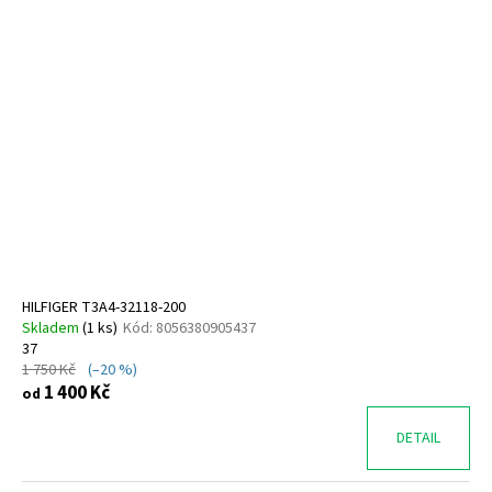
HILFIGER T3A4-32118-200
Skladem
(
1 ks
)
Kód:
8056380905437
37
1 750 Kč
(–20 %)
1 400 Kč
od
DETAIL