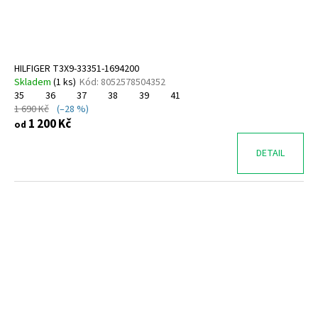
HILFIGER T3X9-33351-1694200
Skladem
(
1 ks
)
Kód:
8052578504352
35
36
37
38
39
41
1 690 Kč
(–28 %)
1 200 Kč
od
DETAIL